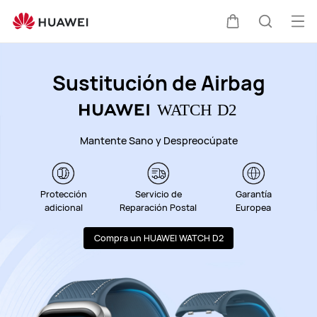
Soporte
técnico
Abri
Carrito
Búsque
de
me
HUAWEI
Sustitución de Airbag
Mantente Sano y Despreocúpate
Protección
Servicio de
Garantía
adicional
Reparación Postal
Europea
Compra un HUAWEI WATCH D2