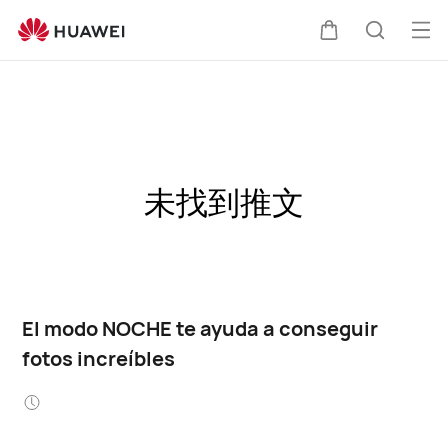
Abri
Carrito
Búsque
me
未找到推文
El modo NOCHE te ayuda a conseguir
fotos increíbles