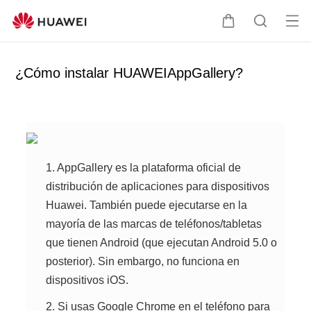
Ab
C
B
rir
a
ú
me
r
s
¿Cómo instalar HUAWEIAppGallery?
nú
r
q
i
u
t
e
o
d
a
1. AppGallery es la plataforma oficial de
distribución de aplicaciones para dispositivos
Huawei. También puede ejecutarse en la
mayoría de las marcas de teléfonos/tabletas
que tienen Android (que ejecutan Android 5.0 o
posterior). Sin embargo, no funciona en
dispositivos iOS.
2. Si usas Google Chrome en el teléfono para