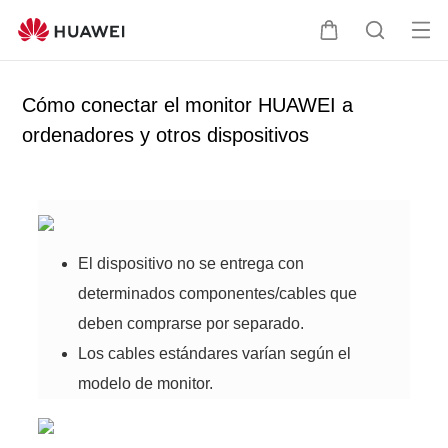
Ab
C
B
rir
a
ú
me
r
s
Cómo conectar el monitor HUAWEI a
nú
r
q
ordenadores y otros dispositivos
i
u
t
e
o
d
a
El dispositivo no se entrega con
determinados componentes/cables que
deben comprarse por separado.
Los cables estándares varían según el
modelo de monitor.