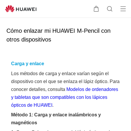
Ab
C
B
rir
a
ú
me
r
s
Cómo enlazar mi HUAWEI M-Pencil con
nú
r
q
otros dispositivos
i
u
t
e
o
d
a
Carga y enlace
Los métodos de carga y enlace varían según el
dispositivo con el que se enlaza el lápiz óptico. Para
conocer detalles, consulta
Modelos de ordenadores
y tabletas que son compatibles con los lápices
ópticos de HUAWEI
.
Método 1: Carga y enlace inalámbricos y
magnéticos