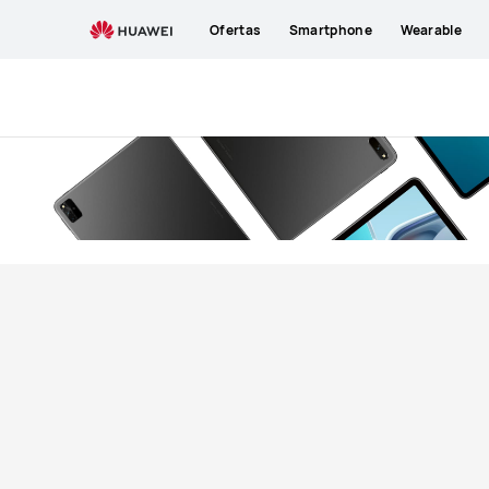
Comprar
Ofertas
Smartphone
Wearable
Tablet
Huawei
MatePad
11
|
HUAWEI
ESPAÑA