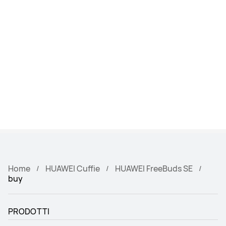
Home
HUAWEI Cuffie
HUAWEI FreeBuds SE
buy
PRODOTTI