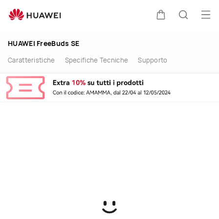
buy
Apri
Carrello
Ricerca
HUAWEI FreeBuds SE
Caratteristiche
Specifiche Tecniche
Supporto