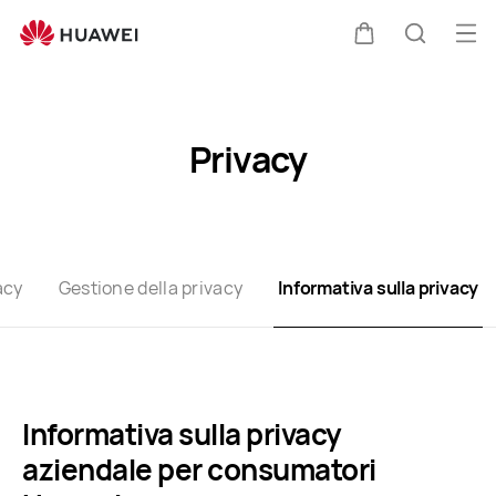
Privacy-
policy
Apr
Carrello
Ricerca
il
Clo
me
Privacy
acy
Gestione della privacy
Informativa sulla privacy
Informativa sulla privacy
aziendale per consumatori