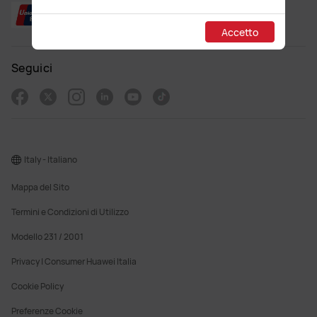
produttore Huawei e riceverà di
conseguenza il completo servizio di
Accetto
supporto.
Cliccando su
"Accetto"
, riconosci e accetti
Seguici
quanto sopra.
Italy - Italiano
Mappa del Sito
Termini e Condizioni di Utilizzo
Modello 231 / 2001
Privacy | Consumer Huawei Italia
Cookie Policy
Preferenze Cookie