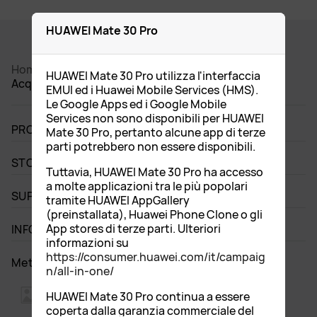
HUAWEI Mate 30 Pro
Home
Smartphone
HUAWEI Mate 30 Pro
HUAWEI Mate 30 Pro utilizza l'interfaccia
Acquista
EMUI ed i Huawei Mobile Services (HMS).
Le Google Apps ed i Google Mobile
Services non sono disponibili per HUAWEI
PRODOTTI
Mate 30 Pro, pertanto alcune app di terze
parti potrebbero non essere disponibili.
STORE
Tuttavia, HUAWEI Mate 30 Pro ha accesso
a molte applicazioni tra le più popolari
SUPPORTO
tramite HUAWEI AppGallery
(preinstallata), Huawei Phone Clone o gli
App stores di terze parti. Ulteriori
INFORMAZIONI SU HUAWEI
informazioni su
https://consumer.huawei.com/it/campaig
Metodo di pagamento di supporto
n/all-in-one/
HUAWEI Mate 30 Pro continua a essere
coperta dalla garanzia commerciale del