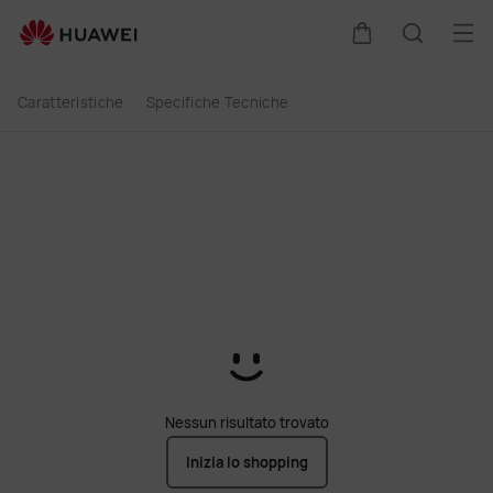
buy
Apri
Carrello
Ricerca
Caratteristiche
Specifiche Tecniche
Nessun risultato trovato
Inizia lo shopping