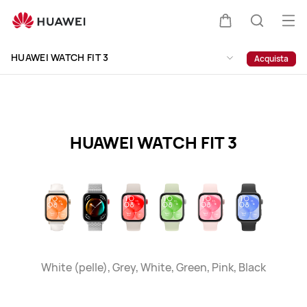
HUAWEI
WATCH
Apr
Carrello
Ricerca
FIT
il
Clo
3
HUAWEI WATCH FIT 3
Acquista
me
Specification
HUAWEI WATCH FIT 3
White (pelle), Grey, White, Green, Pink, Black