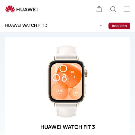
HUAWEI
WATCH
Apr
Carrello
Ricerca
FIT
il
3
HUAWEI WATCH FIT 3
Acquista
me
Supporto
HUAWEI WATCH FIT 3