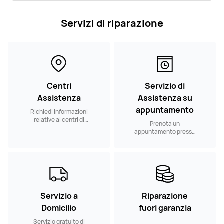
Servizi di riparazione
Centri
Servizio di
Assistenza
Assistenza su
appuntamento
Richiedi informazioni
relative ai centri di
Prenota un
assistenza nelle
appuntamento presso
vicinanze
un nostro Centro
Assistenza
Autorizzato
Servizio a
Riparazione
Domicilio
fuori garanzia
Servizio gratuito di