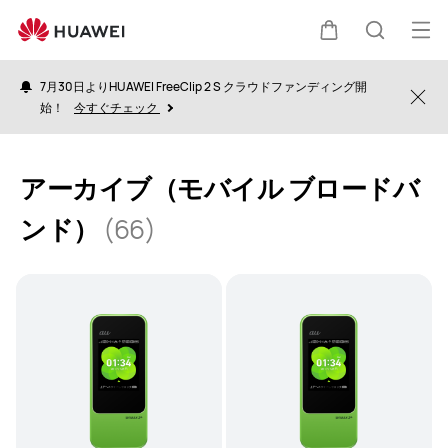
Archive
Mobile
オ
カ
検
Broadband
ー
7月30日よりHUAWEI FreeClip 2 S クラウドファンディング開
プ
Clo
始！
今すぐチェック
ー
索
ン
メ
ト
アーカイブ（モバイル ブロードバ
ニ
ンド）
(66)
ュ
ー