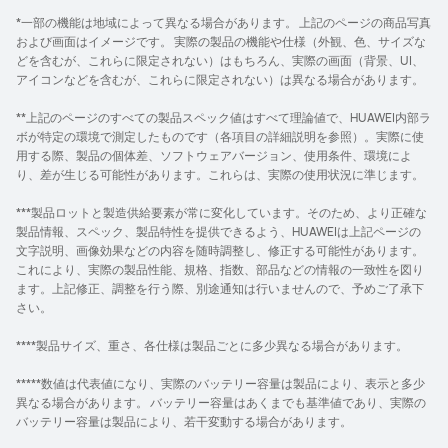
*一部の機能は地域によって異なる場合があります。 上記のページの商品写真
および画面はイメージです。 実際の製品の機能や仕様（外観、色、サイズな
どを含むが、これらに限定されない）はもちろん、実際の画面（背景、UI、
アイコンなどを含むが、これらに限定されない）は異なる場合があります。
**上記のページのすべての製品スペック値はすべて理論値で、HUAWEI内部ラ
ボが特定の環境で測定したものです（各項目の詳細説明を参照）。実際に使
用する際、製品の個体差、ソフトウェアバージョン、使用条件、環境によ
り、差が生じる可能性があります。これらは、実際の使用状況に準じます。
***製品ロットと製造供給要素が常に変化しています。そのため、より正確な
製品情報、スペック、製品特性を提供できるよう、HUAWEIは上記ページの
文字説明、画像効果などの内容を随時調整し、修正する可能性があります。
これにより、実際の製品性能、規格、指数、部品などの情報の一致性を図り
ます。上記修正、調整を行う際、別途通知は行いませんので、予めご了承下
さい。
****製品サイズ、重さ、各仕様は製品ごとに多少異なる場合があります。
*****数値は代表値になり、実際のバッテリー容量は製品により、表示と多少
異なる場合があります。 バッテリー容量はあくまでも基準値であり、実際の
バッテリー容量は製品により、若干変動する場合があります。