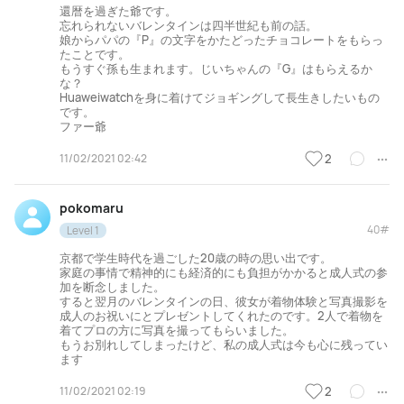
還暦を過ぎた爺です。
忘れられないバレンタインは四半世紀も前の話。
娘からパパの『P』の文字をかたどったチョコレートをもらっ
たことです。
もうすぐ孫も生まれます。じいちゃんの『G』はもらえるか
な？
Huaweiwatchを身に着けてジョギングして長生きしたいもの
です。
ファー爺
11/02/2021 02:42
2
pokomaru
40#
Level 1
京都で学生時代を過ごした20歳の時の思い出です。
家庭の事情で精神的にも経済的にも負担がかかると成人式の参
加を断念しました。
すると翌月のバレンタインの日、彼女が着物体験と写真撮影を
成人のお祝いにとプレゼントしてくれたのです。2人で着物を
着てプロの方に写真を撮ってもらいました。
もうお別れしてしまったけど、私の成人式は今も心に残ってい
ます
11/02/2021 02:19
2