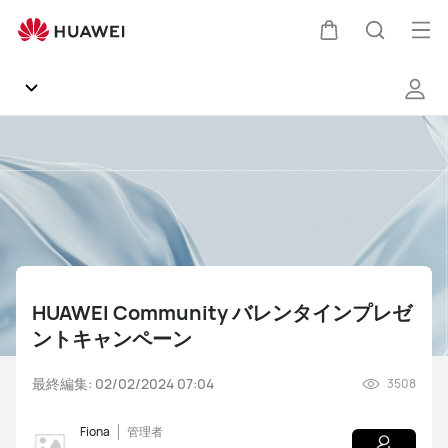
HUAWEI
Community
オ
カ
検
バ
ー
レ
プ
ン
ー
索
タ
ン
Communityホーム
イ
メ
ト
ン
ニ
お知らせ
プ
ュ
レ
ゼ
ー
製品
ン
ト
HUAWEI Community バレンタインプレゼ
ソフトウェア
キ
ントキャンペーン
ャ
ン
雑談
NEWS
知恵袋
関連動画
よくあるご質問（FAQ）
最終編集: 02/02/2024 07:04
3508
ペ
ー
ギャラリー
Fiona
管理者
ン