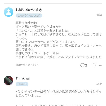
しばいぬだいすき
39#
Level 0(new user)
高校１年生の時
ずっと思いを寄せていた彼女から
「はいこれ」と封筒を手渡されました。
チョコレートにしては小さすぎるし、なんだろうと思って開け
てみると
駅のコインロッカーのカギが入ってました。
部活を終え、急いで電車に乗って、駅を出てコインロッカーへ
開けてみると
手作りのチョコレートケーキが！
生まれて初めての嬉しい嬉しいバレンタインデーになりました
11/02/2021 01:29
2
Thinkhwj
38#
Level 5
バレンタインデーは何だ！他国の風習で関係ないだろうとずっ
と思っていました。