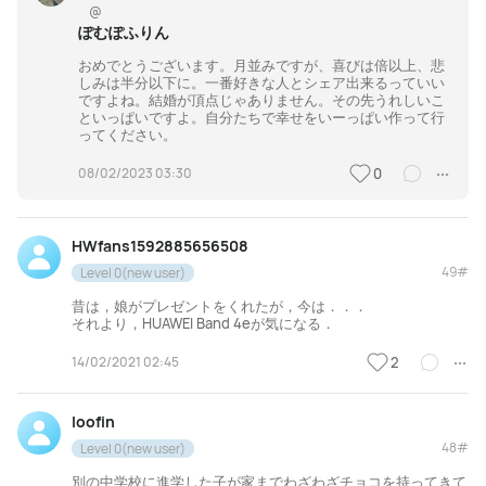
@
ぽむぽふりん
おめでとうございます。月並みですが、喜びは倍以上、悲
しみは半分以下に。一番好きな人とシェア出来るっていい
ですよね。結婚が頂点じゃありません。その先うれしいこ
といっぱいですよ。自分たちで幸せをいーっぱい作って行
ってください。
08/02/2023 03:30
0
HWfans1592885656508
49#
Level 0(new user)
昔は，娘がプレゼントをくれたが，今は．．．
それより，HUAWEI Band 4eが気になる．
14/02/2021 02:45
2
loofin
48#
Level 0(new user)
別の中学校に進学した子が家までわざわざチョコを持ってきて