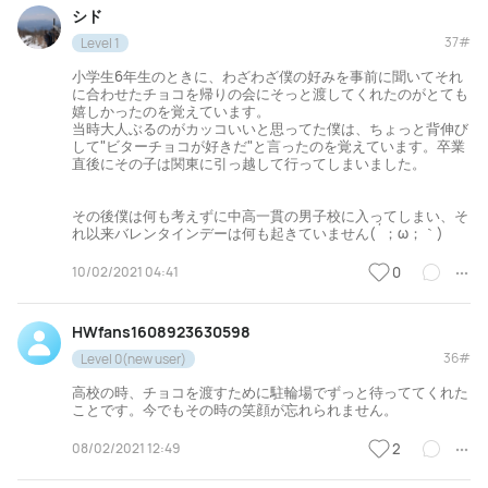
シド
37#
Level 1
小学生6年生のときに、わざわざ僕の好みを事前に聞いてそれ
に合わせたチョコを帰りの会にそっと渡してくれたのがとても
嬉しかったのを覚えています。
当時大人ぶるのがカッコいいと思ってた僕は、ちょっと背伸び
して"ビターチョコが好きだ"と言ったのを覚えています。卒業
直後にその子は関東に引っ越して行ってしまいました。
その後僕は何も考えずに中高一貫の男子校に入ってしまい、そ
れ以来バレンタインデーは何も起きていません(´；ω；｀)
10/02/2021 04:41
0
HWfans1608923630598
36#
Level 0(new user)
高校の時、チョコを渡すために駐輪場でずっと待っててくれた
ことです。今でもその時の笑顔が忘れられません。
08/02/2021 12:49
2