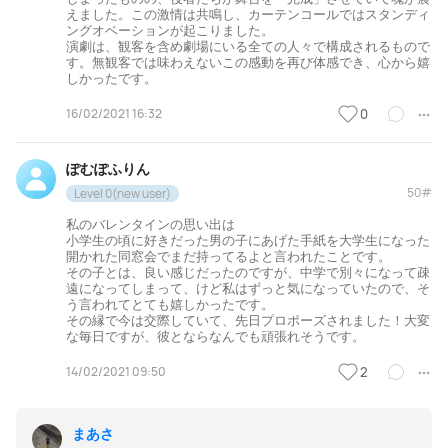
えました。この激情は共鳴し、カーテンコールではスタンディ
ングオベーションが起こりました。
演劇は、観客を含め劇場にいる全ての人々で構成されるもので
す。無観客では味わえないこの感動を再び体感でき、心から嬉
しかったです。
16/02/2021 16:32
0
ぽむぽふりん
50#
Level 0(new user)
私のバレンタインの思い出は
小学生の頃に好きだった男の子にあげた手紙を大学生になった
開かれた同窓会でまだ持ってるよと言われたことです。
その子とは、良い感じだったのですが、中学で別々になって疎
遠になってしまって、けど私はずっと気になっていたので、そ
う言われてとても嬉しかったです。
その縁で今は交際していて、先日プロポーズされました！大変
な毎日ですが、彼とならなんでも頑張れそうです。
14/02/2021 09:50
2
まあさ