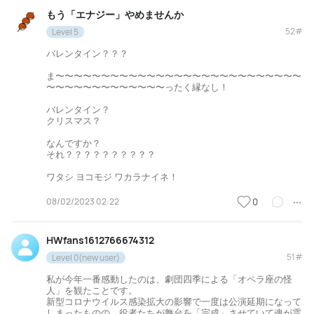
もう「エナジー」やめませんか
52#
Level 5
バレンタイン？？？
ま〜〜〜〜〜〜〜〜〜〜〜〜〜〜〜〜〜〜〜〜〜〜〜〜〜〜〜
〜〜〜〜〜〜〜〜〜〜〜〜〜ったく縁なし！
バレンタイン？
クリスマス？
なんですか？
それ？？？？？？？？？？
ワタシ ヨコモジ ワカラナイネ！
08/02/2023 02:22
0
HWfans1612766674312
51#
Level 0(new user)
私が今年一番感動したのは、劇団四季による「オペラ座の怪
人」を観たことです。
新型コロナウイルス感染拡大の影響で一度は公演延期になって
しまったものの、役者たちが舞台を「完成」させていて魂が震