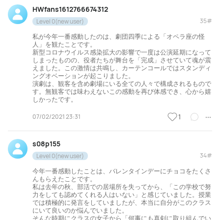
HWfans1612766674312
35#
Level 0(new user)
私が今年一番感動したのは、劇団四季による「オペラ座の怪
人」を観たことです。
新型コロナウイルス感染拡大の影響で一度は公演延期になって
しまったものの、役者たちが舞台を「完成」させていて魂が震
えました。この激情は共鳴し、カーテンコールではスタンディ
ングオベーションが起こりました。
演劇は、観客を含め劇場にいる全ての人々で構成されるもので
す。無観客では味わえないこの感動を再び体感でき、心から嬉
しかったです。
07/02/2021 23:31
1
s08p155
34#
Level 0(new user)
今年一番感動したことは、バレンタインデーにチョコをたくさ
んもらえたことです。
私は去年の秋、部活での居場所を失ってから、「この学校で努
力をしても認めてくれる人はいない」と感じていました。授業
では積極的に発言をしていましたが、本当に自分がこのクラス
にいて良いのか悩んでいました。
そんな時期にクラスの女子から「何事にも真剣に取り組んでい