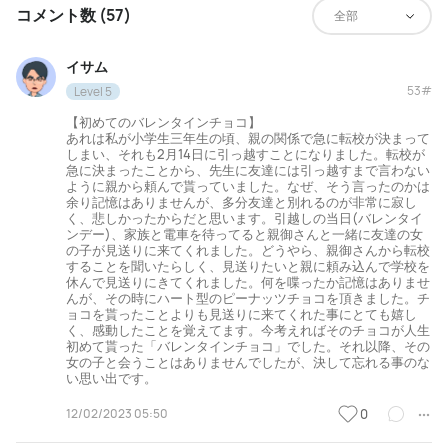
コメント数 (57)
全部
イサム
53#
Level 5
【初めてのバレンタインチョコ】
あれは私が小学生三年生の頃、親の関係で急に転校が決まって
しまい、それも2月14日に引っ越すことになりました。転校が
急に決まったことから、先生に友達には引っ越すまで言わない
ように親から頼んで貰っていました。なぜ、そう言ったのかは
余り記憶はありませんが、多分友達と別れるのが非常に寂し
く、悲しかったからだと思います。引越しの当日(バレンタイ
ンデー)、家族と電車を待ってると親御さんと一緒に友達の女
の子が見送りに来てくれました。どうやら、親御さんから転校
することを聞いたらしく、見送りたいと親に頼み込んで学校を
休んで見送りにきてくれました。何を喋ったか記憶はありませ
んが、その時にハート型のピーナッツチョコを頂きました。チ
ョコを貰ったことよりも見送りに来てくれた事にとても嬉し
く、感動したことを覚えてます。今考えればそのチョコが人生
初めて貰った「バレンタインチョコ」でした。それ以降、その
女の子と会うことはありませんでしたが、決して忘れる事のな
い思い出です。
12/02/2023 05:50
0