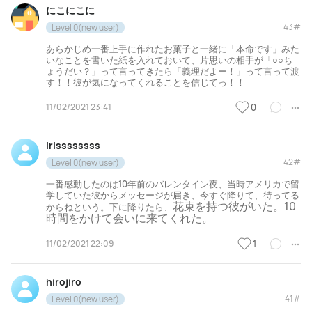
にこにこに
43#
Level 0(new user)
あらかじめ一番上手に作れたお菓子と一緒に「本命です」みた
いなことを書いた紙を入れておいて、片思いの相手が「○○ち
ょうだい？」って言ってきたら「義理だよー！」って言って渡
す！！彼が気になってくれることを信じてっ！！
11/02/2021 23:41
0
Irissssssss
42#
Level 0(new user)
一番感動したのは10年前のバレンタイン夜、当時アメリカで留
学していた彼からメッセージが届き、今すぐ降りて、待ってる
花束を持つ彼がいた。10
からねという。下に降りたら、
時間をかけて会いに来てくれた。
11/02/2021 22:09
1
hirojiro
41#
Level 0(new user)