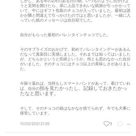
しかし、ある年の2月のある日の朝、いつものように出かけよ
うと玄関を開けたら、扉に上品できれいな紙袋が引っかかって
いて、中にはギフト包装のチョコが入っていました。最初は誰
かが隣と間違えて引っかけたのではと思いましたが、一緒に入
っていた紙のメッセージは自分宛でした。
自分がもらった最初のバレンタインチョコでした。
そのサプライズのおかげで、初めてバレンタインデーがあるん
だなって真面目に実感しました。それまでは知ってはいました
が、どちらかというと拒絶というか、何とも思わなかった自分
がいました。そのチョコにはチョコ以上の美味しさがありまし
た。
今振り返れば、当時もしスマートバンドがあって、着けていれ
拍を見たかったし、記録しておきたかっ
ば、自分の
たなと思います。
そして、そのチョコの箱はなかなか捨てられず、今でも大事に
保管しています。
10/02/2021 21:55
1