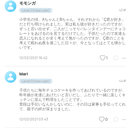
モモンガ
45#
Level 0(new user)
小学生の頃、AちゃんとBちゃん、それぞれから「Ç君が好き」
だと打ち明けられました。実は私も彼が好きだったのですが、
ずっと言い出せず、二人がこっそりバレンタインデーにチョコ
レートをあげるのを見てるだけでした。子供だったので友達も
恋人になれるとか全く考えて無かったのですが、Ç君のことを
考えて眠れぬ夜を過ごした日々が、今となってはとても懐かし
いです。
12/02/2021 16:42
1
Mari
44#
Level 0(new user)
子供たちに毎年チョコケーキを作ってあげれているのですが、
昨年娘が友達にあげたいと言いだし、ふたりで一緒に楽しくキ
ッチンに並んで料理をしたことです。
普段は手伝いなんかしないのに、その日は家事も手伝ってくれ
て、親子の絆が深まりました。
12/02/2021 03:43
0