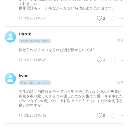
くれました。
携帯電話もメールもなかった古い時代のよき思い出です。
13/02/2021 19:43
2
Hiro16
47#
Level 0(new user)
娘が手作りチョコをくれた頃が懐かしいです!
13/02/2021 18:46
2
kyon
46#
Level 0(new user)
学生の頃、当時付き合っていた男の子…ではなく憧れの先輩に
勇気を振り絞ってチョコを渡したのが人生で１番ドキドキした
バレンタインの思い出。それ以上のドキドキにまた出会えると
良いのですが
13/02/2021 15:32
0