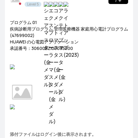
Level 5
NEWS
レビュー
サポート
プログラム 01
疾病診断用プログラム 管理医療機器 家庭用心電計プログラム
(47699002)
HUAWEI の心電図アプリケーション
承認番号：30600BZI00035000
添付ファイルはログイン後に表示されます。