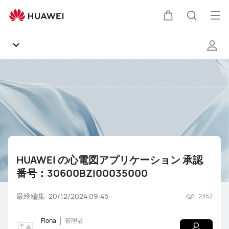
HUAWEI
の
オ
カ
検
心
ー
電
プ
図
ー
索
ア
ン
Communityホーム
プ
メ
ト
リ
ニ
お知らせ
ケ
ュ
ー
シ
ー
製品
ョ
ン
HUAWEI の心電図アプリケーション 承認
ソフトウェア
承
番号：30600BZI00035000
認
番
雑談
NEWS
知恵袋
関連動画
よくあるご質問（FAQ）
最終編集: 20/12/2024 09:45
2352
号：
30600BZI00035000
ギャラリー
Fiona
管理者