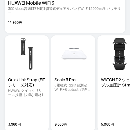
HUAWEI Mobile WiFi 3
300 Mbps 高速LTE対応 | 切替式デュアルバンドWi-Fi | 3000 mAh バッテリ
ー
14,960円
QuickLink Strap (FIT
Scale 3 Pro
WATCH D2 ウ
ブル血圧計 Stra
8電極式 | 22項目測定 | 
Wi-Fi+Bluetoothで自動
HUAWEI クイックリリ
連携
ース技術 | 快適な素材 | 
コーディネートに合う
3,960円
9,680円
5,060円