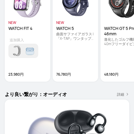
NEW
NEW
WATCH FIT 4
WATCH 5 
WATCH GT 5 Pro
46mm
曲面サファイアガラス | 
「X-TAP」ワンタップ
進化したゴルフ機能 
追加購入
ヘルスケアチェック | 医
40mフリーダイビング
療承認取得した心電図
高度なランニング
機能
23,980円
76,780円
48,180円
より良い繋がり：オーディオ
詳細