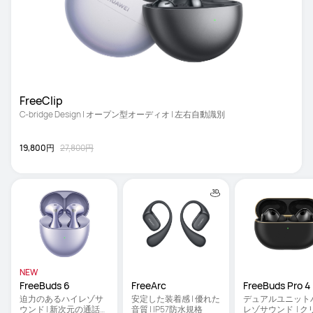
FreeClip 
C-bridge Design | オープン型オーディオ | 左右自動識別
19,800円
27,800円
NEW
FreeBuds 6 
FreeArc 
FreeBuds Pro 4
迫力のあるハイレゾサ
安定した装着感 | 優れた
デュアルユニット
ウンド | 新次元の通話体
音質 | IP57防水規格
レゾサウンド  | ク