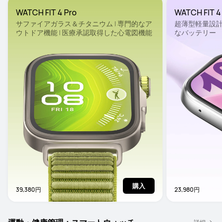
WATCH FIT 4 Pro
WATCH FI
サファイアガラス＆チタニウム | 専門的なア
超薄型軽量設計 |
ウトドア機能 | 医療承認取得した心電図機能
なバッテリー
購入
39,380円
23,980円