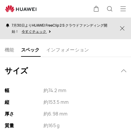
specs
オ
カ
検
ー
7月30日よりHUAWEI FreeClip 2 S クラウドファンディング開
プ
Clo
始！
今すぐチェック
ー
索
ン
メ
機能
スペック
インフォメーション
ト
ニ
ュ
サイズ
ー
幅
約74.2 mm
縦
約153.5 mm
厚さ
約6.98 mm
質量
約165 g