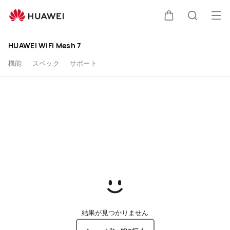
HUAWEI
オ
カート
検索
Wi-
HUAWEI WiFi Mesh 7
Fi
機能
スペック
サポート
Mesh
7
を
購
入-
HUAWEI
結果が見つかりません