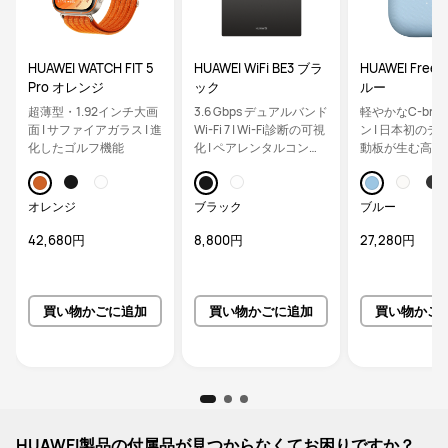
HUAWEI WATCH FIT 5
HUAWEI WiFi BE3 ブラ
HUAWEI FreeCl
Pro オレンジ
ック
ルー
超薄型・1.92インチ大画
3.6 Gbps デュアルバンド
軽やかなC-bri
面 | サファイアガラス | 進
Wi-Fi 7 | Wi-Fi診断の可視
ン | 日本初のデ
化したゴルフ機能
化 | ペアレンタルコント
動板が生む高音質 
ロール
アな安定通話
オレンジ
ブラック
ブルー
42,680円
8,800円
27,280円
買い物かごに追加
買い物かごに追加
買い物かご
HUAWEI製品の付属品が見つからなくてお困りですか？