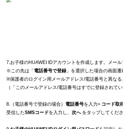
7.お子様のHUAWEI IDアカウントを作成します。メー
※この先は「
電話番号で登録
」を選択した場合の画面遷移
※保護者のログイン用メールアドレス/電話番号と異なるメ
（「このメールアドレス/電話番号はすでに登録されていま
8.（電話番号で登録の場合）
電話番号
を入力>
コード取得
を
受信した
SMSコード
を入力し、
次へ
をタップしてください