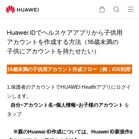
オ
カ
検
ー
プ
Huawei IDでヘルスケアアプリから子供用
ー
索
アカウントを作成する方法（16歳未満の
ン
子供にアカウントを持たせたい）
メ
ト
ニ
ュ
16歳未満の子供用アカウント作成フロー（例：iOS利用
ー
1.保護者のアカウントでHUAWEI Healthアプリにログイ
ンします。
自分
>
アカウント名
>
個人情報
>
お子様のアカウント
を
タップ
※親のHuawai ID作成については、Huawei ID新規