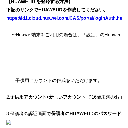
【HUAWEI ID を登録する方法】
下記のリンクで
HUAWEI ID
を作成してください。
https://id1.cloud.huawei.com/CAS/portal/loginAuth.h
※Huawei端末をご利用の場合は、「設定」のHuawei I
子供用アカウントの作成をいただけます。
2.
子供用アカウント
>
新しいアカウント
で16歳未満のお子
3.保護者の認証画面で
保護者のHUAWEI IDのパスワード
を