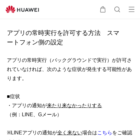
オ
カ
検
ー
プ
アプリの常時実行を許可する方法 スマ
ー
索
ートフォン側の設定
ン
メ
ト
ニ
アプリの常時実行（バックグラウンドで実行）が許可さ
れていなければ、次のような症状が発生する可能性があ
ュ
ります。
ー
■症状
・アプリの通知が
来たり来なかったりする
（例：LINE、Gメール）
※LINEアプリの通知が
全く来ない
場合は
こちら
をご確認