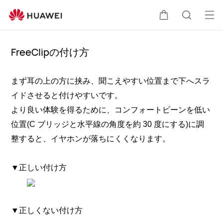
オ
カ
検
ー
プ
FreeClipの付け方
ー
索
ン
メ
まず耳の上の方に挟み、聞こえやすい位置まで下へスラ
ト
イドさせると付けやすいです。
ニ
より良い体験を得るために、コンフォートビーンを低い
ュ
位置
(C
ブリッジと水平線の角度を約
30
度にする
)
に調
ー
整すると、イヤホンが落ちにくくなります。
▼正しい付け方
▼正しくない付け方