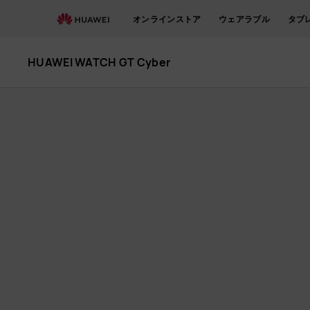
HUAWEI
オンラインストア
ウェアラブル
タブ
WATCH
HUAWEI WATCH GT Cyber
GT
Cyber
を
購
入
-
HUAWEI