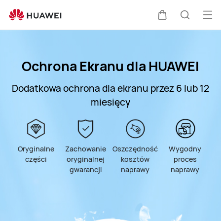
HUAWEI
Pomoc
Otw
Wózek
Szukaj
techniczna
me
Ochrona Ekranu dla HUAWEI
Dodatkowa ochrona dla ekranu przez 6 lub 12
miesięcy
Oryginalne
Zachowanie
Oszczędność
Wygodny
części
oryginalnej
kosztów
proces
gwarancji
naprawy
naprawy