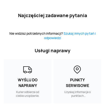
Najczęściej zadawane pytania
Nie widzisz potrzebnych informacji?
Szukaj innych pytań i
odpowiedzi
Usługi naprawy
WYŚLIJ DO
PUNKTY
NAPRAWY
SERWISOWE
Kurier odbierze od
Uzyskaj informacje o
ciebie urządzenie.
punktach
serwisowych w
pobliżu.