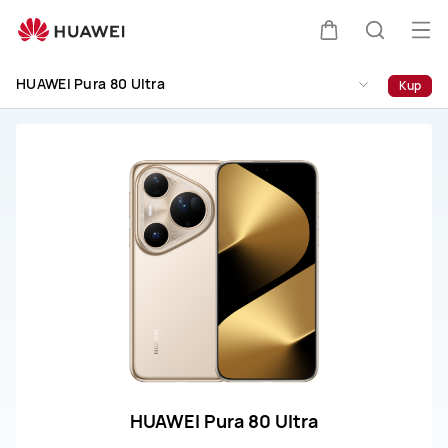
Wsparcie
HUAWEI
Otw
Wózek
Szukaj
Pura
me
80
HUAWEI Pura 80 Ultra
Kup
Ultra
HUAWEI Pura 80 Ultra