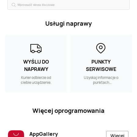
Usługi naprawy
WYŚLIJ DO
PUNKTY
NAPRAWY
SERWISOWE
Kurier odbierze od
Uzyskaj informacje o
ciebie urządzenie.
punktach
serwisowych w
pobliżu.
Więcej oprogramowania
AppGallery
Więcej