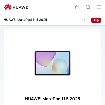
Wsparcie
HUAWEI
Otw
Wózek
Szukaj
MatePad
me
11.5
HUAWEI MatePad 11.5 2025
Kup
2025
HUAWEI MatePad 11.5 2025