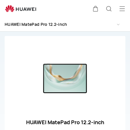
Wsparcie
HUAWEI
Otw
Wózek
Szukaj
MatePad
me
Pro
HUAWEI MatePad Pro 12.2-inch
12.2-
inch
HUAWEI MatePad Pro 12.2-inch