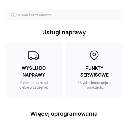
Usługi naprawy
WYŚLIJ DO
PUNKTY
NAPRAWY
SERWISOWE
Kurier odbierze od
Uzyskaj informacje o
ciebie urządzenie.
punktach
serwisowych w
pobliżu.
Więcej oprogramowania