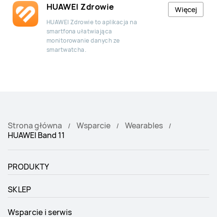
HUAWEI Zdrowie
Więcej
HUAWEI Zdrowie to aplikacja na
smartfona ułatwiająca
monitorowanie danych ze
smartwatcha.
Strona główna
Wsparcie
Wearables
HUAWEI Band 11
PRODUKTY
SKLEP
Wsparcie i serwis