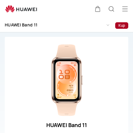
Wsparcie
HUAWEI
Otw
Wózek
Szukaj
Band
me
11
HUAWEI Band 11
Kup
HUAWEI Band 11