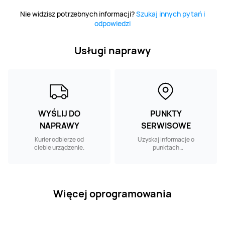
Nie widzisz potrzebnych informacji?
Szukaj innych pytań i
odpowiedzi
Usługi naprawy
WYŚLIJ DO
PUNKTY
NAPRAWY
SERWISOWE
Kurier odbierze od
Uzyskaj informacje o
ciebie urządzenie.
punktach
serwisowych w
pobliżu.
Więcej oprogramowania