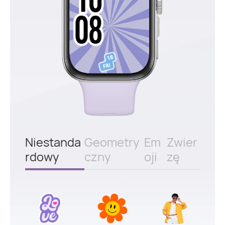
Niestanda
Geometry
Em
Zwier
rdowy
czny
oji
zę