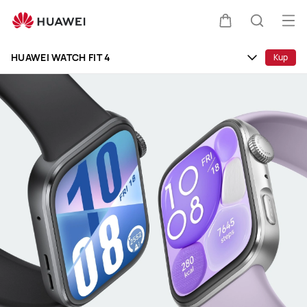
HUAWEI
WATCH
Otw
Wózek
Szukaj
FIT
me
Clo
4
HUAWEI WATCH FIT 4
Kup