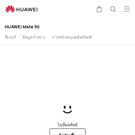
ซื้อ
เปิด
ตะกร้า
ค้นหา
HUAWEI
HUAWEI Mate 50
Mate
ฟีเจอร์
ข้อมูลจำเพาะ
การสนับสนุนผลิตภัณฑ์
50
-
HUAWEI
TH
ไม่มีผลลัพธ์