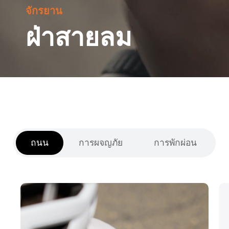
จักรยาน
ฝ่าสายลม
ถนน
การผจญภัย
การพักผ่อน