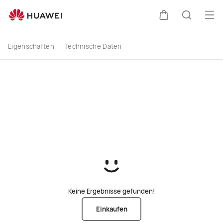
buy
Men
Warenkorb
Suche
Eigenschaften
Technische Daten
Keine Ergebnisse gefunden!
Einkaufen