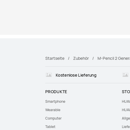
Startseite
Zubehör
M-Pencil 2 Gener
Kostenlose Lieferung
PRODUKTE
STO
Smartphone
HUAW
Wearable
HUAW
Computer
Allg
Tablet
Lief