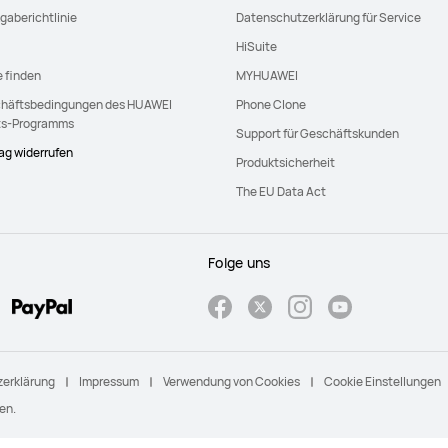
gaberichtlinie
Datenschutzerklärung für Service
HiSuite
e finden
MYHUAWEI
häftsbedingungen des HUAWEI
Phone Clone
ts-Programms
Support für Geschäftskunden
rag widerrufen
Produktsicherheit
The EU Data Act
Folge uns
erklärung
Impressum
Verwendung von Cookies
Cookie Einstellungen
en.