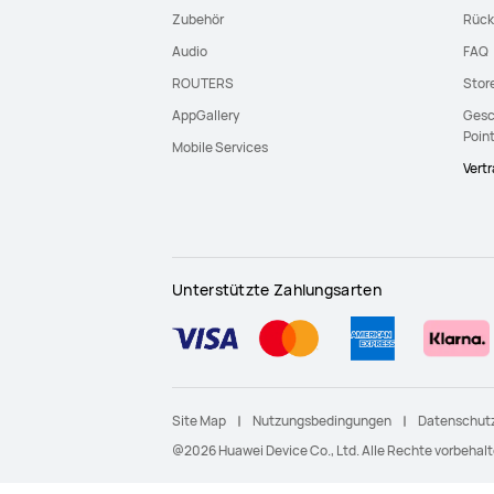
Zubehör
Rück
Audio
FAQ
ROUTERS
Stor
AppGallery
Gesc
Poin
Mobile Services
Vert
Unterstützte Zahlungsarten
Site Map
Nutzungsbedingungen
Datenschutz
@2026 Huawei Device Co., Ltd. Alle Rechte vorbehalt