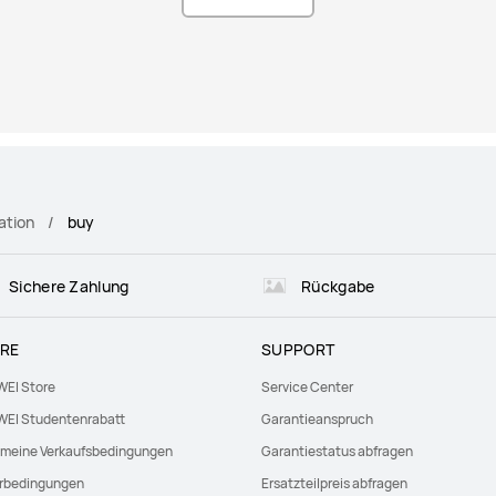
ation
buy
Sichere Zahlung
Rückgabe
RE
SUPPORT
EI Store
Service Center
EI Studentenrabatt
Garantieanspruch
emeine Verkaufsbedingungen
Garantiestatus abfragen
erbedingungen
Ersatzteilpreis abfragen