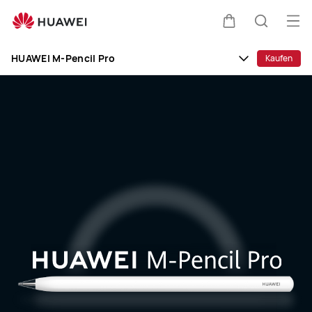
HUAWEI
M-
Me
Warenkorb
Suche
Pencil
öff
Clo
Pro
HUAWEI M-Pencil Pro
Kaufen