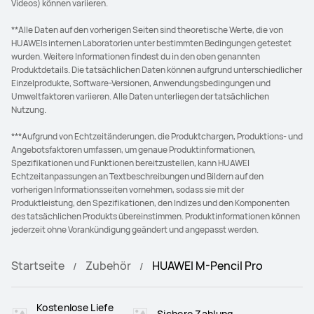
Videos) können variieren.
**Alle Daten auf den vorherigen Seiten sind theoretische Werte, die von
HUAWEIs internen Laboratorien unter bestimmten Bedingungen getestet
wurden. Weitere Informationen findest du in den oben genannten
Produktdetails. Die tatsächlichen Daten können aufgrund unterschiedlicher
Einzelprodukte, Software-Versionen, Anwendungsbedingungen und
Umweltfaktoren variieren. Alle Daten unterliegen der tatsächlichen
Nutzung.
***Aufgrund von Echtzeitänderungen, die Produktchargen, Produktions- und
Angebotsfaktoren umfassen, um genaue Produktinformationen,
Spezifikationen und Funktionen bereitzustellen, kann HUAWEI
Echtzeitanpassungen an Textbeschreibungen und Bildern auf den
vorherigen Informationsseiten vornehmen, sodass sie mit der
Produktleistung, den Spezifikationen, den Indizes und den Komponenten
des tatsächlichen Produkts übereinstimmen. Produktinformationen können
jederzeit ohne Vorankündigung geändert und angepasst werden.
Startseite
Zubehör
HUAWEI M-Pencil Pro
Kostenlose Liefe
Sichere Zahlung