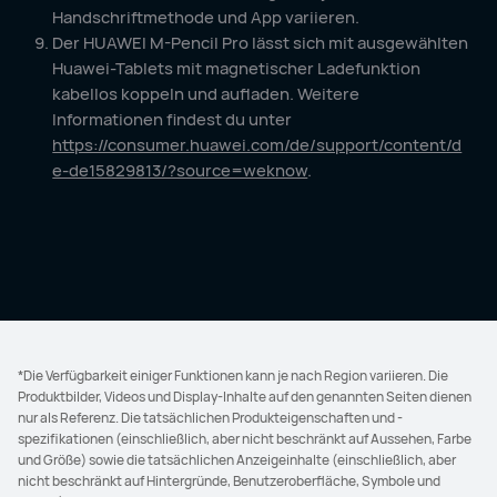
Handschriftmethode und App variieren.
Der HUAWEI M-Pencil Pro lässt sich mit ausgewählten
Huawei-Tablets mit magnetischer Ladefunktion
kabellos koppeln und aufladen. Weitere
Informationen findest du unter
https://consumer.huawei.com/de/support/content/d
e-de15829813/?source=weknow
.
*Die Verfügbarkeit einiger Funktionen kann je nach Region variieren. Die
Produktbilder, Videos und Display-Inhalte auf den genannten Seiten dienen
nur als Referenz. Die tatsächlichen Produkteigenschaften und -
spezifikationen (einschließlich, aber nicht beschränkt auf Aussehen, Farbe
und Größe) sowie die tatsächlichen Anzeigeinhalte (einschließlich, aber
nicht beschränkt auf Hintergründe, Benutzeroberfläche, Symbole und