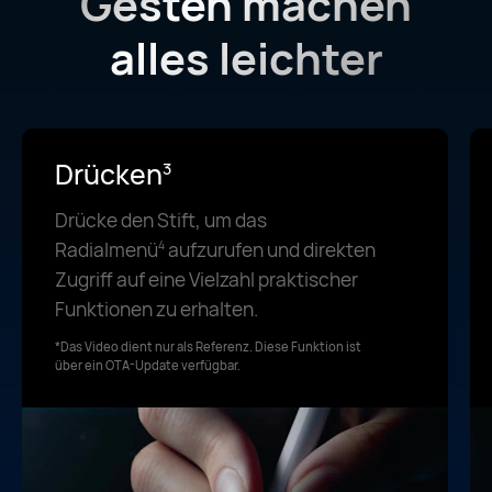
Gesten machen
alles leichter
Drücken
3
Drücke den Stift, um das
Radialmenü
aufzurufen und direkten
4
Zugriff auf eine Vielzahl praktischer
Funktionen zu erhalten.
*Das Video dient nur als Referenz. Diese Funktion ist
über ein OTA-Update verfügbar.