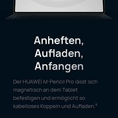
Anheften,
Aufladen,
Anfangen
Der HUAWEI M-Pencil Pro lässt sich
magnetisch an dem Tablet
befestigen und ermöglicht so
kabelloses Koppeln und Aufladen.
9