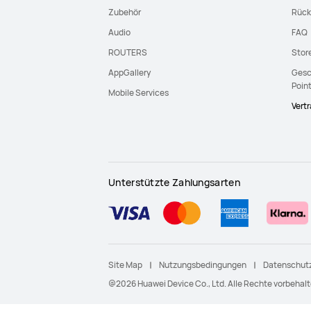
Zubehör
Rück
Audio
FAQ
ROUTERS
Stor
AppGallery
Gesc
Poin
Mobile Services
Vert
Unterstützte Zahlungsarten
Site Map
Nutzungsbedingungen
Datenschutz
@2026 Huawei Device Co., Ltd. Alle Rechte vorbehalt