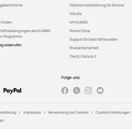
gaberichtlinie
Datenschutzerklärung für Service
HiSuite
e finden
MYHUAWEI
häftsbedingungen des HUAWEI
Phone Clone
ts-Programms
Support für Geschäftskunden
rag widerrufen
Produktsicherheit
The EU Data Act
Folge uns
erklärung
Impressum
Verwendung von Cookies
Cookie Einstellungen
en.