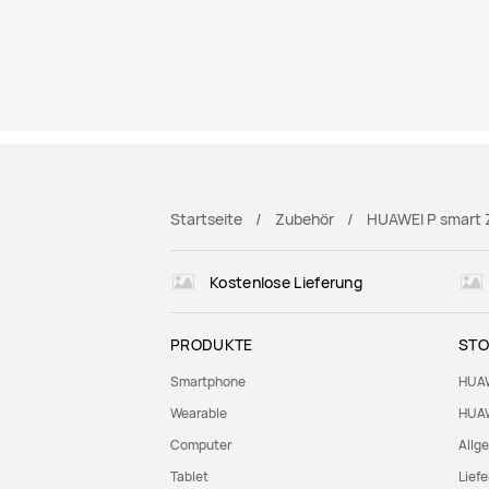
Startseite
Zubehör
HUAWEI P smart Z
Kostenlose Lieferung
PRODUKTE
STO
Smartphone
HUAW
Wearable
HUAW
Computer
Allg
Tablet
Lief