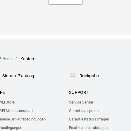
 Hülle
Kaufen
Sichere Zahlung
Rückgabe
RE
SUPPORT
EI Store
Service Center
EI Studentenrabatt
Garantieanspruch
emeine Verkaufsbedingungen
Garantiestatus abfragen
erbedingungen
Ersatzteilpreis abfragen