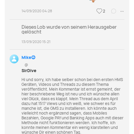
14/09/2020 04:28
2
Dieses Lob wurde von seinem Herausgeber
gelöscht
13/09/2020 15:21
Mike😉
@
SirDive
Hi und sorry, ich habe selber schon bei den ersten HMS
Geräten, Videos und Threads zu diesem Thema
veröffentlicht. Mein Kommentar ist ernst gemeint, der
hier beschriebene Weg ist neu und ich wünsche allen
viel Glück, dass es klappt. Mein Thread aus dem April
dazu hat 1517 Views und ich weiß, wie schwer es für
manche ist, die GMS zu installieren. Ich könnte auch
vielleicht noch ergänzend sagen, dass Mobiles
Bezahlen, Google PAY und Banking Apps auch mit dieser
Methode nicht funktionieren werden. Ich hoffe, ich
konnte meinen Kommentar ein wenig klarstellen und
wünsche Dir einen schönen Tag.