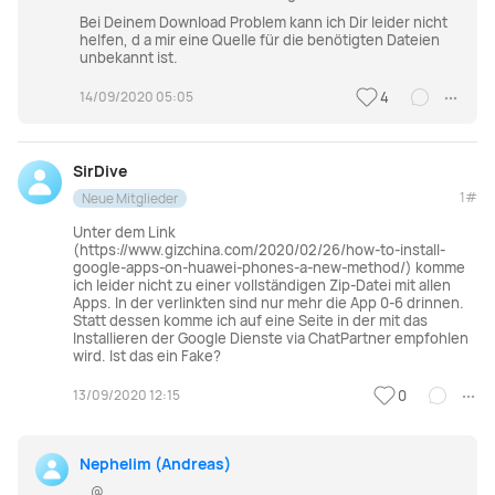
Bei Deinem Download Problem kann ich Dir leider nicht
helfen, d a mir eine Quelle für die benötigten Dateien
unbekannt ist.
14/09/2020 05:05
4
SirDive
1#
Neue Mitglieder
Unter dem Link
(https://www.gizchina.com/2020/02/26/how-to-install-
google-apps-on-huawei-phones-a-new-method/) komme
ich leider nicht zu einer vollständigen Zip-Datei mit allen
Apps. In der verlinkten sind nur mehr die App 0-6 drinnen.
Statt dessen komme ich auf eine Seite in der mit das
Installieren der Google Dienste via ChatPartner empfohlen
wird. Ist das ein Fake?
13/09/2020 12:15
0
Nephelim (Andreas)
@