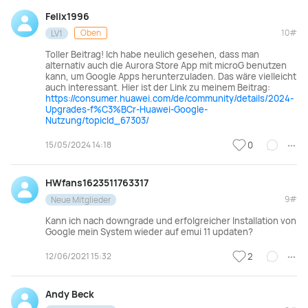
Felix1996
Oben
10#
LV1
Toller Beitrag! Ich habe neulich gesehen, dass man
alternativ auch die Aurora Store App mit microG benutzen
kann, um Google Apps herunterzuladen. Das wäre vielleicht
auch interessant. Hier ist der Link zu meinem Beitrag:
https://consumer.huawei.com/de/community/details/2024-
Upgrades-f%C3%BCr-Huawei-Google-
Nutzung/topicId_67303/
15/05/2024 14:18
0
HWfans1623511763317
9#
Neue Mitglieder
Kann ich nach downgrade und erfolgreicher Installation von
Google mein System wieder auf emui 11 updaten?
12/06/2021 15:32
2
Andy Beck