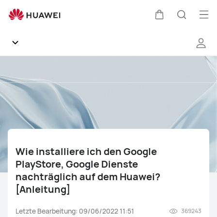
Wie
installiere
Me
Warenkorb
Suche
ich
öff
den
Google
PlayStore,
Community
Google
Dienste
Allgemein
nachträglich
auf
dem
Produkte
Huawei?
[Anleitung]
Wie installiere ich den Google
Software
PlayStore, Google Dienste
nachträglich auf dem Huawei?
Petal
nova Serie
Mate Serie
P Serie
[Anleitung]
Weitere Smartphones
App Gallery
Update Plan
EMUI Funktionen
Letzte Bearbeitung: 09/06/2022 11:51
369243