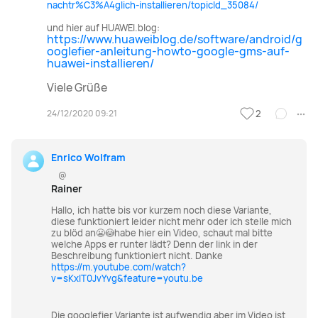
nachtr%C3%A4glich-installieren/topicId_35084/
und hier auf HUAWEI.blog:
https://www.huaweiblog.de/software/android/g
ooglefier-anleitung-howto-google-gms-auf-
huawei-installieren/
Viele Grüße
24/12/2020 09:21
2
Enrico Wolfram
@
Rainer
Hallo, ich hatte bis vor kurzem noch diese Variante,
diese funktioniert leider nicht mehr oder ich stelle mich
zu blöd an😬😳habe hier ein Video, schaut mal bitte
welche Apps er runter lädt? Denn der link in der
Beschreibung funktioniert nicht. Danke
https://m.youtube.com/watch?
v=sKxlT0JvYvg&feature=youtu.be
Die googlefier Variante ist aufwendig aber im Video ist