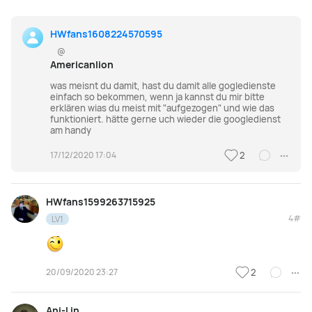
HWfans1608224570595
@
Americanlion
was meisnt du damit, hast du damit alle gogledienste
einfach so bekommen, wenn ja kannst du mir bitte
erklären wias du meist mit "aufgezogen" und wie das
funktioniert. hätte gerne uch wieder die googledienst
am handy
17/12/2020 17:04
2
HWfans1599263715925
4#
LV1
20/09/2020 23:27
2
Ani-Lin