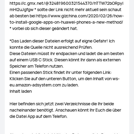
https://c.gmx.net/@324819600321544370/hTTW72bORpyl
mHl2uJgfgw * sollte der Link nicht mehr aktuell sein schaut
FreeBuds Studio
ab besten bei https://www.gizchina.com/2020/02/26/how-
to-install-google-apps-on-huawei-phones-a-new-method/
* vorbei ob sich dieser geändert hat.
*Das Laden dieser Dateien erfolgt auf eigne Gefahr! Ich
WiFi Router
konnte die Quelle nicht ausreichend Prüfen.
Diese Dateien müsst ihr endpacken und ladet die am besten
auf einem USB C Stick. Diesen könnt Ihr dann als externen
Speicher am Telefon nutzen.
Einen passenden Stick findet ihr unter folgenden Link:
Klicken Sie auf den unteren Button, um den Inhalt von ws-
eu.amazon-adsystem.com zu laden.
Inhalt laden
Hier befinden sich jetzt zwei Verzeichnisse die Ihr beide
nacheinander benötigt. Anschauen könnt Ihr Euch die über
die Datei App auf dem Telefon.