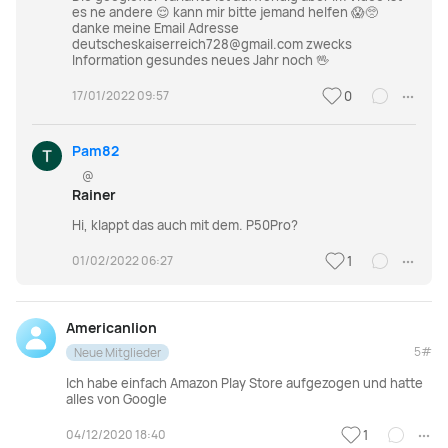
es ne andere 😌 kann mir bitte jemand helfen 😱🥺
danke meine Email Adresse
deutscheskaiserreich728@gmail.com zwecks
Information gesundes neues Jahr noch 🖖
17/01/2022 09:57
0
Pam82
@
Rainer
Hi, klappt das auch mit dem. P50Pro?
01/02/2022 06:27
1
Americanlion
5#
Neue Mitglieder
Ich habe einfach Amazon Play Store aufgezogen und hatte
alles von Google
04/12/2020 18:40
1