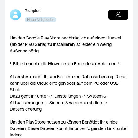
Techpirat
Fotogalerie
Neue Mitglieder
MateBook X Pro
MateBook Serie
MateBook D Serie
AppGallery
HUAWEI Health
Mehr
Um den Google PlayStore nachträglich auf einen Huawei
(ab der P 40 Serie) zu installieren ist leider ein wenig
Aufwand nötig.
!!Bitte beachte die Hinweise am Ende dieser Anleitung!!
Als erstes macht Ihr am Besten eine Datensicherung. Diese
WATCH GT Serie
WATCH Fit
Weitere Wearables
kann über die Cloud erfolgen oder auf dem PC oder USB
Stick.
Dazu geht Ihr unter -> Einstellungen -> System &
WATCH 4
Aktualisierungen -> Sichern & wiederherstellen ->
Datensicherung
Um den PlayStore nutzen zu können Benötigt Ihr einige
Dateien. Diese Dateien könnt Ihr unter folgenden Link runter
FreeClip
FreeBuds Pro
FreeBuds 4i
laden: