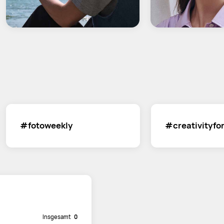
#fotoweekly
#creativityfo
Insgesamt
0