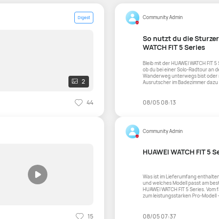
Community Admin
Digest
So nutzt du die Sturz
WATCH FIT 5 Series
​Bleib mit der HUAWEI WATCH FIT 5 Series 
ob du bei einer Solo-Radtour an 
Wanderweg unterwegs bist oder n
2
Ausrutscher im Badezimmer dazu 
44
08/05 08:13
Community Admin
HUAWEI WATCH FIT 5 S
Was ist im Lieferumfang enthalte
und welches Modell passt am besten zu dir
HUAWEI WATCH FIT 5 Series. Vom 
zum leistungsstarken Pro-Modell –
15
08/05 07:37