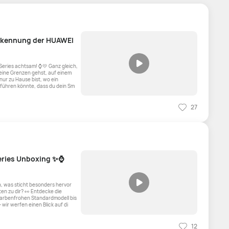
erkennung der HUAWEI
achtsam! ⌚️💛 Ganz gleich,
deine Grenzen gehst, auf einem
ur zu Hause bist, wo ein
führen könnte, dass du dein Sm
27
eries Unboxing ✨⌚
n, was sticht besonders hervor
? 👀 Entdecke die
farbenfrohen Standardmodell bis
 wir werfen einen Blick auf di
12