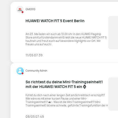
GM0910
HUAWEI WATCH FIT 5 Event Berlin
Am 23. Mai laden wir euch ab 13:00 Uhr in den HUAWEI Flagship
Store am Kurfürstendamm ein!Erlebt die neue HUAWEI WATCH FIT 5
hautnah und freut euch auf besondere Highlights vor Ort. Wir
freuen uns auf euch!
11/05 07:39
Community Admin
So richtest du deine Mini-Trainingseinheit1
mit der HUAWEI WATCH FIT 5 ein ⌚
Fühlst du dich nach einer langen Zeit am Schreibtisch erschöpft?
Wie wäre es mit einer kurzen Pause und einer Mini-
Trainingseinheit1? 💼✨ Was ist die Mini-Trainingseinheit1? Mini-
Trainingseinheit1 ist eine schnelle, geführte Trainingsfunktion der H
08/05 07:49