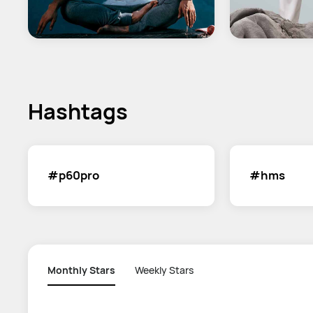
Hashtags
#p60pro
#hms
Monthly Stars
Weekly Stars