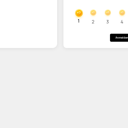
+?
+?
+?
+?
1
2
3
4
Anmelde