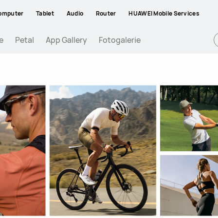
omputer
Tablet
Audio
Router
HUAWEI Mobile Services
e
Petal
App Gallery
Fotogalerie