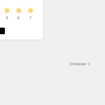
+?
+?
+?
5
6
7
n
Entdecken