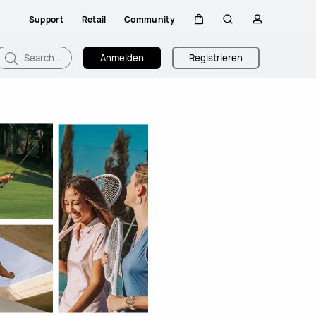
Support
Retail
Community
Warenkorb
Suche
profil
Search...
Anmelden
Registrieren