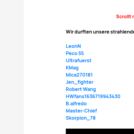
Scrollt
Wir durften unsere strahlend
LeonN
Peco 55
Ultrafuerst
KMag
Mica270181
Jen_fighter
Robert Wang
HWfans1636719943430
B.alfredo
Master-Chief
Skorpion_78