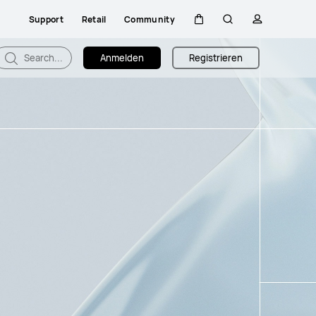
Support
Retail
Community
Warenkorb
Suche
profil
Search...
Anmelden
Registrieren