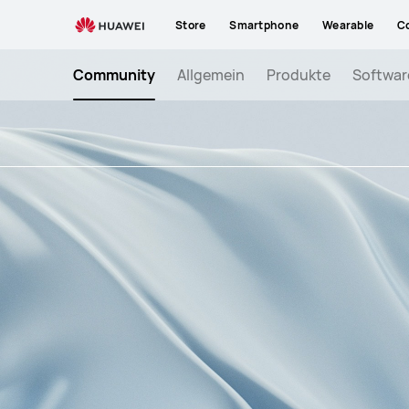
adidas
Store
Smartphone
Wearable
C
am
05.03.2022
Community
Allgemein
Produkte
Softwar
im
Berliner
Flagship
Store