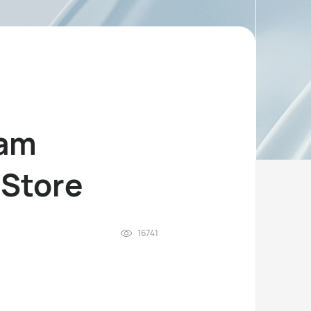
 am
 Store
16741