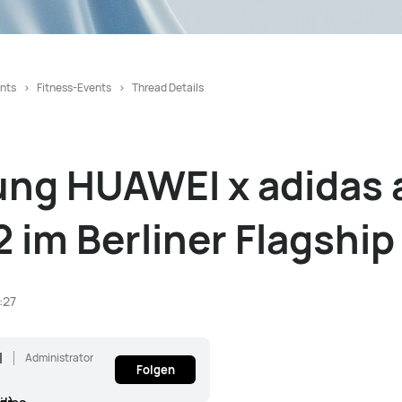
nts
Fitness-Events
Thread Details
ung HUAWEI x adidas
 im Berliner Flagship
:27
I
Administrator
Folgen