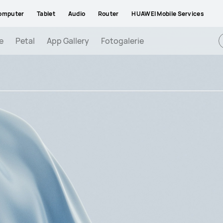
omputer
Tablet
Audio
Router
HUAWEI Mobile Services
e
Petal
App Gallery
Fotogalerie