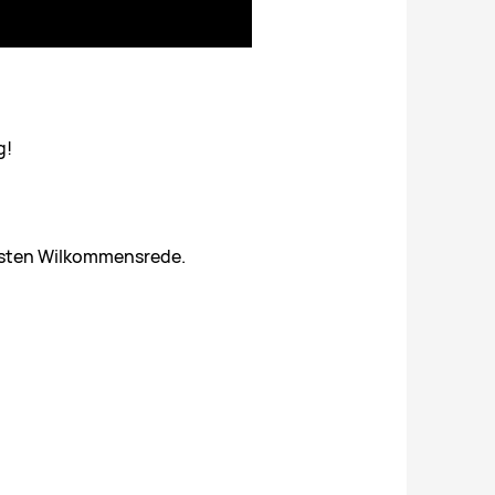
g!
ersten Wilkommensrede.