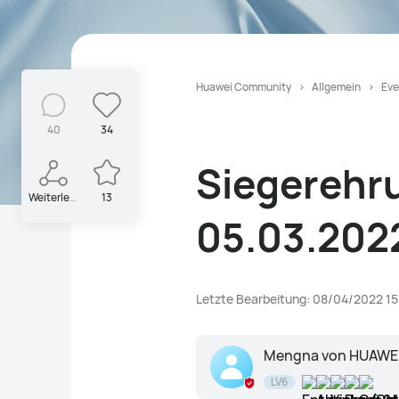
Huawei Community
Allgemein
Eve
40
34
Siegerehr
Weiterleiten
13
05.03.2022
Letzte Bearbeitung: 08/04/2022 15
Mengna von HUAWE
LV6