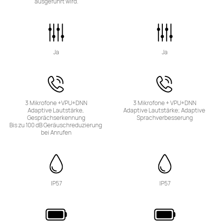
ausgeführt wird.
Ja
Ja
3 Mikrofone +VPU+DNN

3 Mikrofone + VPU+DNN

Adaptive Lautstärke, 
Adaptive Lautstärke; Adaptive 
Gesprächserkennung

Sprachverbesserung
Bis zu 100 dB Geräuschreduzierung 
bei Anrufen
IP57
IP57