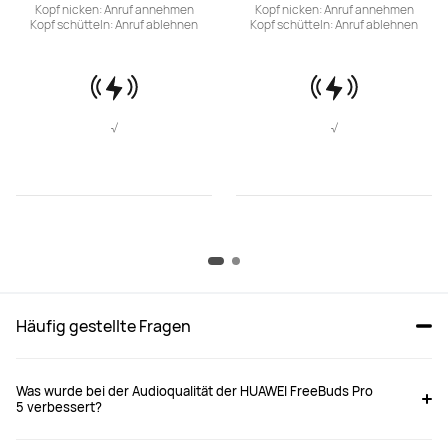
Kopf nicken: Anruf annehmen

Kopf nicken: Anruf annehmen

Kopf schütteln: Anruf ablehnen
Kopf schütteln: Anruf ablehnen
√
√
Häufig gestellte Fragen
Was wurde bei der Audioqualität der HUAWEI FreeBuds Pro
5 verbessert?