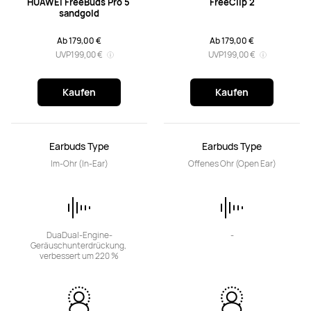
HUAWEI FreeBuds Pro 5 
FreeClip 2
sandgold
Ab 179,00 €
Ab 179,00 €
UVP
199,00 €
UVP
199,00 €
Kaufen
Kaufen
Earbuds Type
Earbuds Type
Im-Ohr (In-Ear)
Offenes Ohr (Open Ear)
DuaDual-Engine-
-
Geräuschunterdrückung, 
verbessert um 220 %