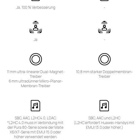
Ja, 100 % Verbesserung
-
Ja
-
11 mm ultra-linearer Dual-Magnet-
10,8 mm starker Doppelmembran-
Treiber

Treiber
6 mm ultradünner Mikro-Planar-
Membran-Treiber
SBC, AAC, L2HC4.0, LDAC.

SBC, AAC und L2HC

*L2HC 4.0 muss in Verbindung mit 
(L2HC erfordert Huawei-Handys mit 
der Pura 80-Serie sowie der Mate 
EMUI 13.0 oder höher.)
X6/X7-Serie mit EMUI 15.0 oder 
höher verwendet werden.