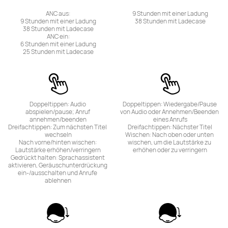
ANC aus:

9 Stunden mit einer Ladung

9 Stunden mit einer Ladung

38 Stunden mit Ladecase
38 Stunden mit Ladecase

ANC ein:

6 Stunden mit einer Ladung

25 Stunden mit Ladecase
Doppeltippen: Audio 
Doppeltippen: Wiedergabe/Pause 
abspielen/pause; Anruf 
von Audio oder Annehmen/Beenden 
annehmen/beenden

eines Anrufs

Dreifachtippen: Zum nächsten Titel 
Dreifachtippen: Nächster Titel

wechseln

Wischen: Nach oben oder unten 
Nach vorne/hinten wischen: 
wischen, um die Lautstärke zu 
Lautstärke erhöhen/verringern

erhöhen oder zu verringern
Gedrückt halten: Sprachassistent 
aktivieren, Geräuschunterdrückung 
ein-/ausschalten und Anrufe 
ablehnen