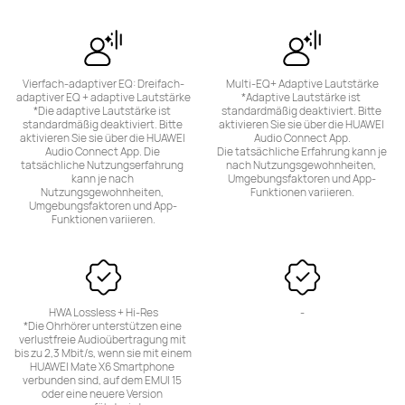
Vierfach-adaptiver EQ: Dreifach-
Multi-EQ+ Adaptive Lautstärke

adaptiver EQ + adaptive Lautstärke

*Adaptive Lautstärke ist 
*Die adaptive Lautstärke ist 
standardmäßig deaktiviert. Bitte 
standardmäßig deaktiviert. Bitte 
aktivieren Sie sie über die HUAWEI 
aktivieren Sie sie über die HUAWEI 
Audio Connect App.

Audio Connect App. Die 
 Die tatsächliche Erfahrung kann je 
tatsächliche Nutzungserfahrung 
nach Nutzungsgewohnheiten, 
kann je nach 
Umgebungsfaktoren und App-
Nutzungsgewohnheiten, 
Funktionen variieren.
Umgebungsfaktoren und App-
Funktionen variieren.
HWA Lossless + Hi-Res

-
*Die Ohrhörer unterstützen eine 
verlustfreie Audioübertragung mit 
bis zu 2,3 Mbit/s, wenn sie mit einem 
HUAWEI Mate X6 Smartphone 
verbunden sind, auf dem EMUI 15 
oder eine neuere Version 