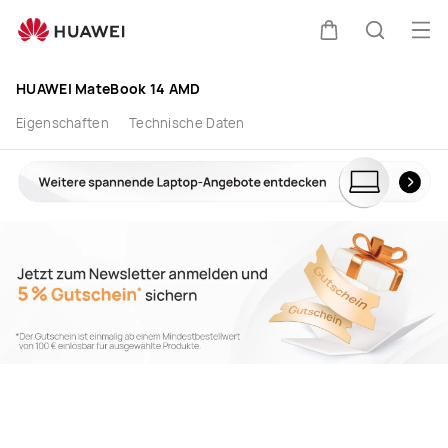
HUAWEI
Men
Warenkorb
Suche
MateBook
HUAWEI MateBook 14 AMD
14
Eigenschaften
Technische Daten
AMD
R7
im
offiziellen
HUAWEI
Shop