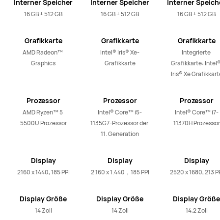
Interner Speicher
Interner Speicher
Interner Speich
16 GB + 512 GB
16 GB + 512 GB
16 GB + 512 GB
Grafikkarte
Grafikkarte
Grafikkarte
AMD Radeon™ 
Intel® Iris® Xe-
Integrierte 
Graphics
Grafikkarte
Grafikkarte: Intel®
Iris® Xe Grafikkart
Prozessor
Prozessor
Prozessor
AMD Ryzen™ 5 
Intel® Core™ i5-
Intel® Core™ i7-
5500U Prozessor
1135G7-Prozessor der 
11370H Prozessor
11. Generation
Display
Display
Display
Auflösung
Auflösung
Auflösung
2160 x 1440, 185 PPI
2.160 x 1.440，185 PPI
2520 x 1680, 213 P
Display Größe
Display Größe
Display Größe
14 Zoll
14 Zoll
14,2 Zoll