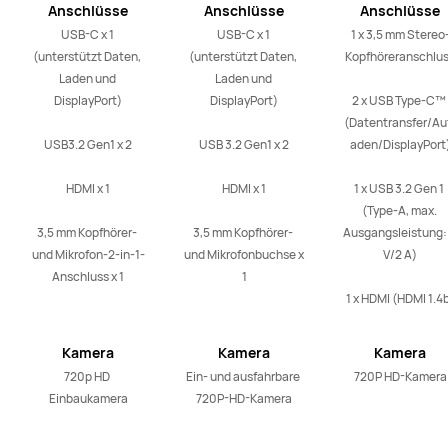
Anschlüsse
Anschlüsse
Anschlüsse
USB-C x 1 
USB-C x 1 
1 x 3,5 mm Stereo
(unterstützt Daten, 
(unterstützt Daten, 
Kopfhöreranschlus
Laden und 
Laden und 
DisplayPort)

DisplayPort)

2 x USB Type-C™ 
(Datentransfer/Auf
USB3.2 Gen1 x 2

USB 3.2 Gen1 x 2

aden/DisplayPort)
HDMI x 1

HDMI x 1

1 x USB 3.2 Gen 1 
(Type-A, max. 
3,5 mm Kopfhörer- 
3,5 mm Kopfhörer- 
Ausgangsleistung: 
und Mikrofon-2-in-1-
und Mikrofonbuchse x 
V/2 A)

Anschluss x 1
1
1 x HDMI (HDMI 1.4
Kamera
Kamera
Kamera
720p HD 
Ein- und ausfahrbare 
720P HD-Kamera
Einbaukamera
720P-HD-Kamera