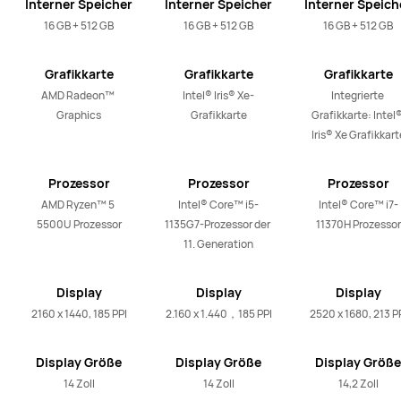
Interner Speicher
Interner Speicher
Interner Speich
16 GB + 512 GB
16 GB + 512 GB
16 GB + 512 GB
Grafikkarte
Grafikkarte
Grafikkarte
AMD Radeon™ 
Intel® Iris® Xe-
Integrierte 
Graphics
Grafikkarte
Grafikkarte: Intel®
Iris® Xe Grafikkart
Prozessor
Prozessor
Prozessor
AMD Ryzen™ 5 
Intel® Core™ i5-
Intel® Core™ i7-
5500U Prozessor
1135G7-Prozessor der 
11370H Prozessor
11. Generation
Display
Display
Display
Auflösung
Auflösung
Auflösung
2160 x 1440, 185 PPI
2.160 x 1.440，185 PPI
2520 x 1680, 213 P
Display Größe
Display Größe
Display Größe
14 Zoll
14 Zoll
14,2 Zoll