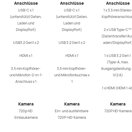
Anschlüsse
Anschlüsse
Anschlüsse
USB-C x 1 
USB-C x 1 
1 x 3,5 mm Stereo
(unterstützt Daten, 
(unterstützt Daten, 
Kopfhöreranschlus
Laden und 
Laden und 
DisplayPort)

DisplayPort)

2 x USB Type-C™ 
(Datentransfer/Auf
USB3.2 Gen1 x 2

USB 3.2 Gen1 x 2

aden/DisplayPort)
HDMI x 1

HDMI x 1

1 x USB 3.2 Gen 1 
(Type-A, max. 
3,5 mm Kopfhörer- 
3,5 mm Kopfhörer- 
Ausgangsleistung: 
und Mikrofon-2-in-1-
und Mikrofonbuchse x 
V/2 A)

Anschluss x 1
1
1 x HDMI (HDMI 1.4
Kamera
Kamera
Kamera
720p HD 
Ein- und ausfahrbare 
720P HD-Kamera
Einbaukamera
720P-HD-Kamera