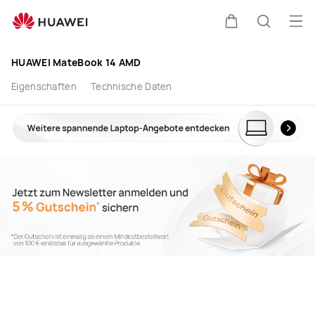
HUAWEI
Men
Warenkorb
Suche
MateBook
HUAWEI MateBook 14 AMD
14
Eigenschaften
Technische Daten
AMD
R7
im
offiziellen
HUAWEI
Shop