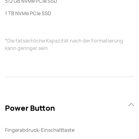
512 GB NVMe PCIe SSD
1 TB NVMe PCIe SSD
*Die tatsächliche Kapazität nach der Formatierung
kann geringer sein.
Power Button
Fingerabdruck-Einschalttaste