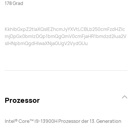
178 Grad
KkhlbGxpZ2tlaXQsIEZhcmJyYXVtLCBLb250cmFzdHZlc
mjDpGx0bmlzDQp1bmQgQmV0cmFjaHR1bmdzd2lua2V
sIHNpbmQgdHlwaXNjaGUgV2VydGUu
Prozessor
Intel® Core™ i9-13900H Prozessor der 13. Generation