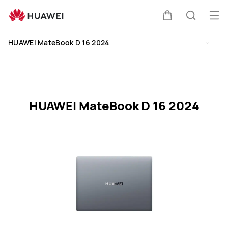
HUAWEI
MateBook
Me
Warenkorb
Suche
D
öff
Clo
16
HUAWEI MateBook D 16 2024
2024
Specification
HUAWEI MateBook D 16 2024