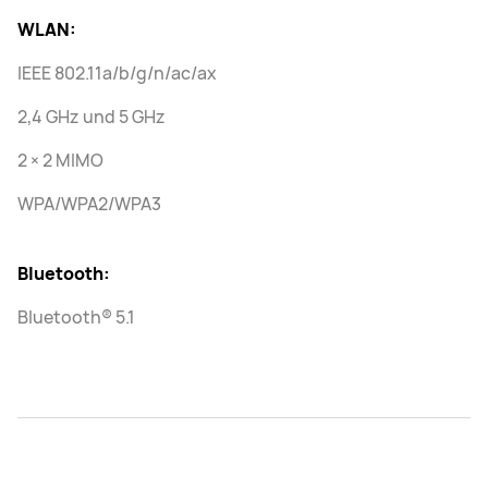
WLAN:
IEEE 802.11a/b/g/n/ac/ax
2,4 GHz und 5 GHz
2 × 2 MIMO
WPA/WPA2/WPA3
Bluetooth:
Bluetooth® 5.1