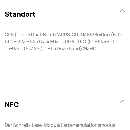
Standort
GPS (L1 + L5 Dual-Band)/AGPS/GLONASS/BeiDou (B1I +
B1C + B2a + B2b Quad-Band)/GALILEO (E1 + E5a + E5b
Tri-Band)/QZSS (L1 + L5 Dual-Band)/NavIC
NFC
Der Schreib-Lese-Modus/Kartenemulationsmodus