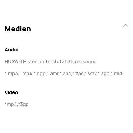
Medien
Audio
HUAWEI Histen, unterstützt Stereosound
*.mp3,*.mp4,*.ogg,*.amr,*.aac,*.flac,*.wav,*.3gp,*.midi
Video
*mp4,*3gp