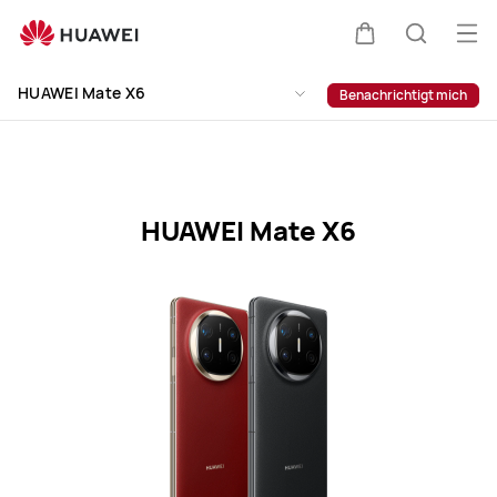
HUAWEI
Mate
Me
Warenkorb
Suche
X6
öff
Clo
Specification
HUAWEI Mate X6
Benachrichtigt mich
HUAWEI Mate X6