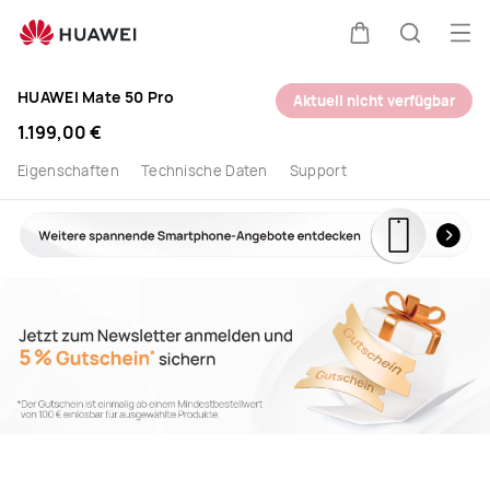
HUAWEI
Men
Warenkorb
Suche
Mate50
HUAWEI Mate 50 Pro
Aktuell nicht verfügbar
Pro
1.199,00 €
im
Eigenschaften
Technische Daten
Support
offiziellen
HUAWEI
Shop
kaufen