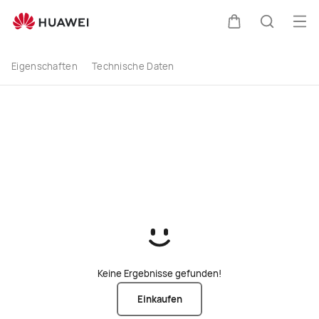
kaufen
Men
Warenkorb
Suche
Eigenschaften
Technische Daten
Keine Ergebnisse gefunden!
Einkaufen