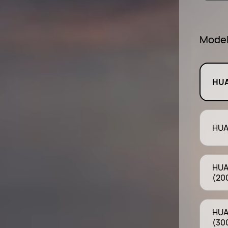
Model
HUA
HUA
HUA
(20
HUA
(30