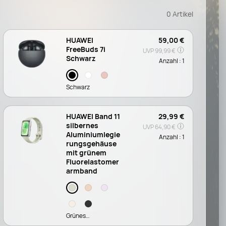
0
Artikel
HUAWEI
59,00 €
FreeBuds 7i
UVP
99,99 €
Schwarz
Anzahl :
1
Schwarz
HUAWEI Band 11
29,99 €
silbernes
UVP
64,90 €
Aluminiumlegie
Anzahl :
1
rungsgehäuse
mit grünem
Fluorelastomer
armband
Grünes
Fluorelastomer