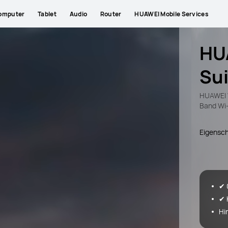
omputer
Tablet
Audio
Router
HUAWEI Mobile Services
HU
Sui
HUAWEI W
Band Wi
Eigensc
✔ 
✔ 
Hi