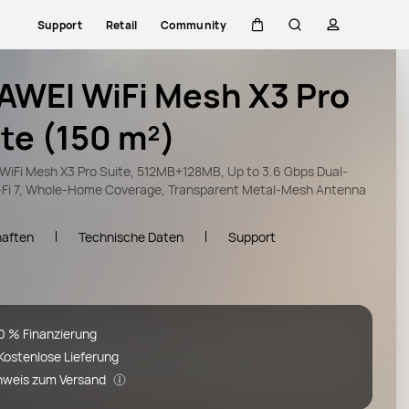
Support
Retail
Community
Warenkorb
Suche
profil
AWEI WiFi Mesh X3 Pro
te (150 m²)
iFi Mesh X3 Pro Suite, 512MB+128MB, Up to 3.6 Gbps Dual-
-Fi 7, Whole-Home Coverage, Transparent Metal-Mesh Antenna
haften
Technische Daten
Support
0 % Finanzierung
Kostenlose Lieferung
nweis zum Versand