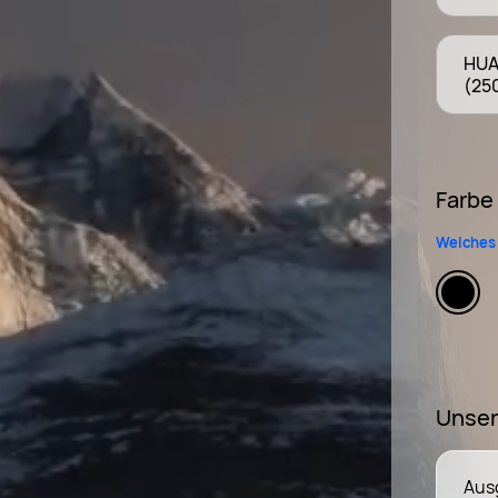
HUAW
(25
Farbe
Welches 
Unser
Ausg