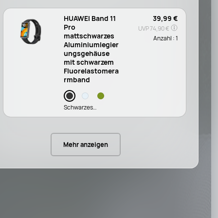
HUAWEI Band 11
39,99 €
Pro
UVP
74,90 €
mattschwarzes
Anzahl :
1
Aluminiumlegier
ungsgehäuse
mit schwarzem
Fluorelastomera
rmband
Schwarzes
Fluorelastomer
Mehr anzeigen