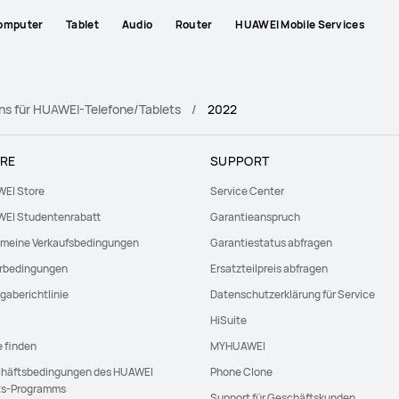
omputer
Tablet
Audio
Router
HUAWEI Mobile Services
ins für HUAWEI-Telefone/Tablets
2022
RE
SUPPORT
EI Store
Service Center
EI Studentenrabatt
Garantieanspruch
emeine Verkaufsbedingungen
Garantiestatus abfragen
erbedingungen
Ersatzteilpreis abfragen
gaberichtlinie
Datenschutzerklärung für Service
HiSuite
e finden
MYHUAWEI
häftsbedingungen des HUAWEI
Phone Clone
ts-Programms
Support für Geschäftskunden