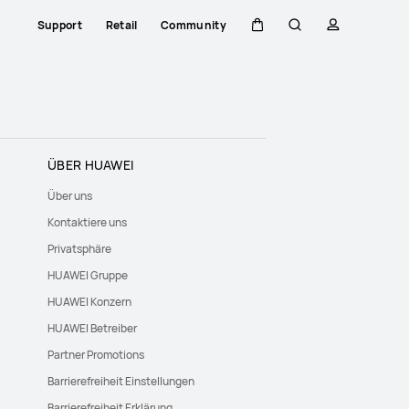
Support
Retail
Community
Warenkorb
Suche
profil
ÜBER HUAWEI
Über uns
Kontaktiere uns
Privatsphäre
HUAWEI Gruppe
HUAWEI Konzern
HUAWEI Betreiber
Partner Promotions
Barrierefreiheit Einstellungen
Barrierefreiheit Erklärung