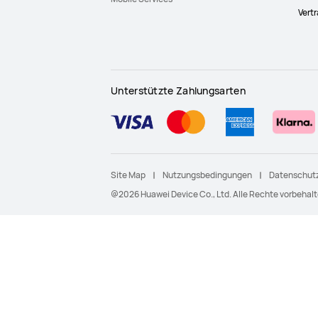
Vert
Unterstützte Zahlungsarten
Site Map
Nutzungsbedingungen
Datenschutz
@2026 Huawei Device Co., Ltd. Alle Rechte vorbehalt
UVP steht für den unverbindlichen Verkaufspreis,
der in der Regel durch den Hersteller bestimmt wird.
Der UVP für HUAWEI Produkte wird von HUAWEI
selbst festgelegt und dient lediglich als Referenz.