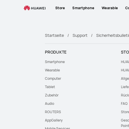
HUAWEI
Store
Smartphone
Wearable
C
Support
Startseite
Support
Sicherheitsbullet
PRODUKTE
STO
Smartphone
HUAW
Wearable
HUAW
Computer
Allg
Tablet
Lief
Zubehör
Rück
Audio
FAQ
ROUTERS
Stor
AppGallery
Gesc
Poin
Mobile Services