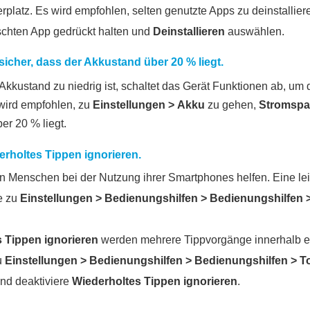
rplatz. Es wird empfohlen, selten genutzte Apps zu deinstallie
chten App gedrückt halten und
Deinstallieren
auswählen.
sicher, dass der Akkustand über 20 % liegt.
 Akkustand zu niedrig ist, schaltet das Gerät Funktionen ab, um 
, wird empfohlen, zu
Einstellungen
>
Akku
zu gehen,
Stromspa
er 20 % liegt.
erholtes Tippen ignorieren
.
 Menschen bei der Nutzung ihrer Smartphones helfen. Eine le
re zu
Einstellungen
>
Bedienungshilfen
>
Bedienungshilfen
 Tippen ignorieren
werden mehrere Tippvorgänge innerhalb eine
u
Einstellungen
>
Bedienungshilfen
>
Bedienungshilfen
>
T
nd deaktiviere
Wiederholtes Tippen ignorieren
.