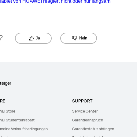
ablet von HUAWEI reagiert nicht oder nur langsam
?
Ja
Nein
teiger
RE
SUPPORT
EI Store
Service Center
EI Studentenrabatt
Garantieanspruch
emeine Verkaufsbedingungen
Garantiestatus abfragen