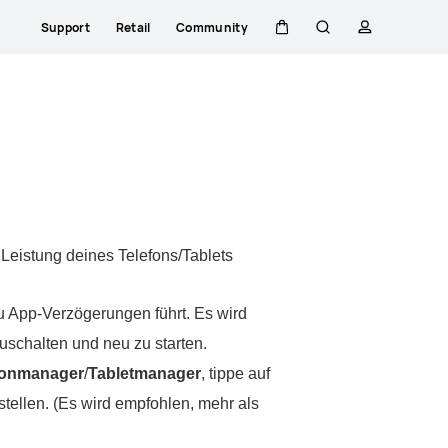
Support
Retail
Community
Warenkorb
Suche
profil
Leistung deines Telefons/Tablets
zu App-Verzögerungen führt. Es wird
uschalten und neu zu starten.
fon​manager
/
Tabletmanager
, tippe auf
ellen. (Es wird empfohlen, mehr als