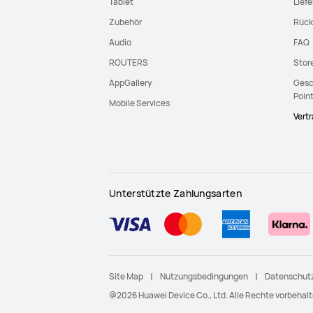
Tablet
Lief
Zubehör
Rück
Audio
FAQ
ROUTERS
Stor
AppGallery
Gesc
Poin
Mobile Services
Vert
Unterstützte Zahlungsarten
Site Map
Nutzungsbedingungen
Datenschutz
@2026 Huawei Device Co., Ltd. Alle Rechte vorbehalt