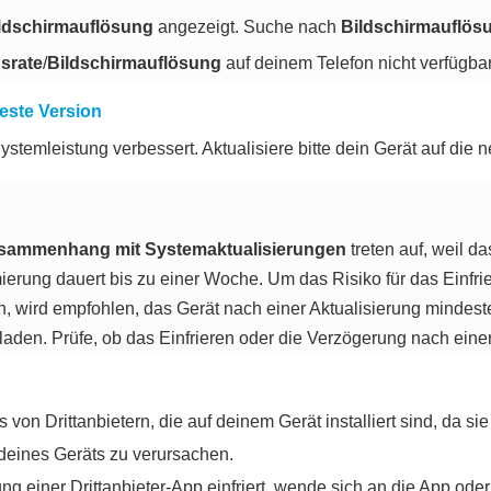
ldschirmauflösung
angezeigt. Suche nach
Bildschirmauflös
gsrate
/
Bildschirmauflösung
auf deinem Telefon nicht verfügbar 
este Version
stemleistung verbessert. Aktualisiere bitte dein Gerät auf die 
usammenhang mit Systemaktualisierungen
treten auf, weil d
imierung dauert bis zu einer Woche. Um das Risiko für das Einf
n, wird empfohlen, das Gerät nach einer Aktualisierung mindest
laden. Prüfe, ob das Einfrieren oder die Verzögerung nach ein
 von Drittanbietern, die auf deinem Gerät installiert sind, da si
deines Geräts zu verursachen.
 einer Drittanbieter-App einfriert, wende sich an die App oder