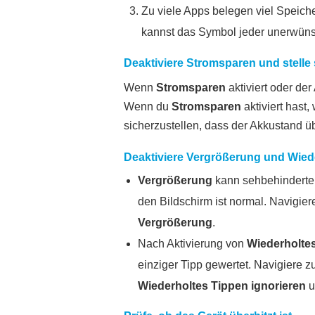
Zu viele Apps belegen viel Speiche
kannst das Symbol jeder unerwüns
Deaktiviere
Stromsparen
und stelle 
Wenn
Stromsparen
aktiviert oder der
Wenn du
Stromsparen
aktiviert hast
sicherzustellen, dass der Akkustand üb
Deaktiviere
Vergrößerung
und
Wied
Vergrößerung
kann sehbehinderten
den Bildschirm ist normal. Navigie
Vergrößerung
.
Nach Aktivierung von
Wiederholtes
einziger Tipp gewertet. Navigiere z
Wiederholtes Tippen ignorieren
u