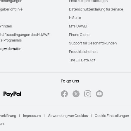
erbedingungen
Ersatzteilpreis abfragen
gaberichtlinie
Datenschutzerklärung für Service
HiSuite
e finden
MYHUAWEI
häftsbedingungen des HUAWEI
Phone Clone
ts-Programms
Support für Geschäftskunden
rag widerrufen
Produktsicherheit
The EU Data Act
Folge uns
erklärung
Impressum
Verwendung von Cookies
Cookie Einstellungen
en.