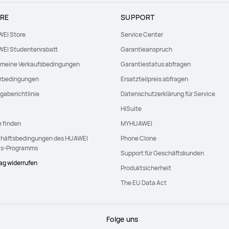
RE
SUPPORT
EI Store
Service Center
EI Studentenrabatt
Garantieanspruch
emeine Verkaufsbedingungen
Garantiestatus abfragen
erbedingungen
Ersatzteilpreis abfragen
gaberichtlinie
Datenschutzerklärung für Service
HiSuite
e finden
MYHUAWEI
häftsbedingungen des HUAWEI
Phone Clone
ts-Programms
Support für Geschäftskunden
rag widerrufen
Produktsicherheit
The EU Data Act
Folge uns