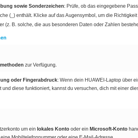
eibung sowie Sonderzeichen
: Prüfe, ob das eingegebene Pas
he (_) enthält. Klicke auf das Augensymbol, um die Richtigkei
r (z. B. solche, die aus besonderen Daten oder Zahlen bestehe
nen
rmethoden
zur Verfügung.
nung oder Fingerabdruck
: Wenn dein HUAWEI-Laptop über ei
t und diese funktioniert, kannst du versuchen, dich mit einer 
utzerkonto um ein
lokales Konto
oder ein
Microsoft-Konto
hand
e eine Mobiltelefonnummer oder eine E-Mail-Adresse.