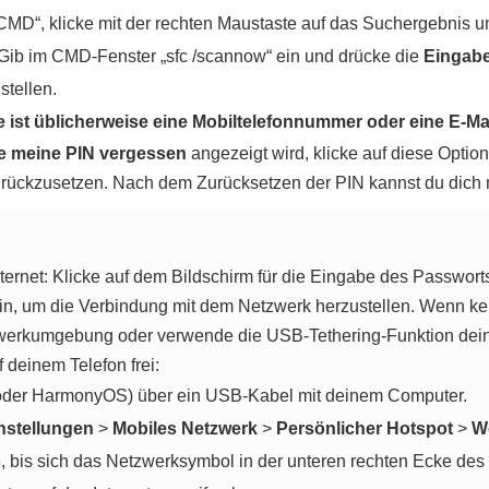
CMD“, klicke mit der rechten Maustaste auf das Suchergebnis
 Gib im CMD-Fenster „sfc /scannow“ ein und drücke die
Eingabe
tellen.
ist üblicherweise eine Mobiltelefonnummer oder eine E-Ma
e meine PIN vergessen
angezeigt wird, klicke auf diese Optio
zurückzusetzen. Nach dem Zurücksetzen der PIN kannst du dich
ternet: Klicke auf dem Bildschirm für die Eingabe des Passwor
n, um die Verbindung mit dem Netzwerk herzustellen. Wenn kei
werkumgebung oder verwende die USB-Tethering-Funktion dein
deinem Telefon frei:
 oder HarmonyOS) über ein USB-Kabel mit deinem Computer.
nstellungen
>
Mobiles Netzwerk
>
Persönlicher Hotspot
>
We
e, bis sich das Netzwerksymbol in der unteren rechten Ecke d