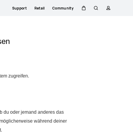
Support
Retail
Community
Warenkorb
Suche
profil
sen
em zugreifen.
 ob du oder jemand anderes das
 möglicherweise während deiner
.