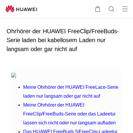
Me
W
S
nü
a
u
öff
r
c
Ohrhörer der HUAWEI FreeClip/FreeBuds-
ne
e
h
Serie laden bei kabellosem Laden nur
n
n
e
langsam oder gar nicht auf
k
o
r
b
Meine Ohrhörer der HUAWEI FreeLace-Serie
laden nur langsam oder gar nicht auf
Meine Ohrhörer der HUAWEI
FreeClip/FreeBuds-Serie oder das Ladeetui
lassen sich nicht oder nur langsam aufladen
Das HUAWEI FreeBuds 5/FreeClip-Ladeetui