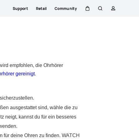
Support
Retail
Community
Warenkorb
Suche
profil
s wird empfohlen, die Ohrhörer
rhörer gereinigt
.
sicherzustellen.
ßen ausgestattet sind, wähle die zu
 neigt, kannst du für ein besseres
rwenden.
form für deine Ohren zu finden. WATCH