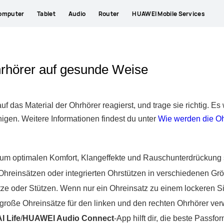
omputer
Tablet
Audio
Router
HUAWEI Mobile Services
rhörer auf gesunde Weise
 auf das Material der Ohrhörer reagierst, und trage sie richtig. E
igen. Weitere Informationen findest du unter
Wie werden die Oh
, um optimalen Komfort, Klangeffekte und Rauschunterdrückung 
hreinsätzen oder integrierten Ohrstützen in verschiedenen Grö
 oder Stützen. Wenn nur ein Ohreinsatz zu einem lockeren Sitz
 große Ohreinsätze für den linken und den rechten Ohrhörer ve
I Life
/
HUAWEI Audio Connect
-App hilft dir, die beste Pass