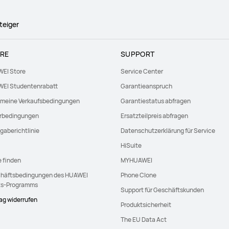
teiger
RE
SUPPORT
EI Store
Service Center
EI Studentenrabatt
Garantieanspruch
emeine Verkaufsbedingungen
Garantiestatus abfragen
erbedingungen
Ersatzteilpreis abfragen
gaberichtlinie
Datenschutzerklärung für Service
HiSuite
e finden
MYHUAWEI
häftsbedingungen des HUAWEI
Phone Clone
ts-Programms
Support für Geschäftskunden
rag widerrufen
Produktsicherheit
The EU Data Act