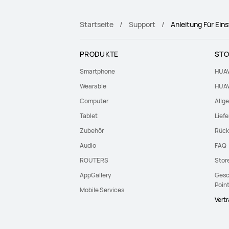
Startseite
Support
Anleitung Für Eins
PRODUKTE
STO
Smartphone
HUAW
Wearable
HUAW
Computer
Allg
Tablet
Lief
Zubehör
Rück
Audio
FAQ
ROUTERS
Stor
AppGallery
Gesc
Poin
Mobile Services
Vert