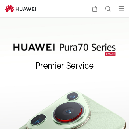
HUAWEI
Support
Me
Warenkorb
Suche
öff
Premier Service